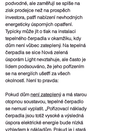
podvodné, ale zaměřují se spíše na 
zisk prodejce než na prospěch 
investora, patří 
nabízení nevhodných 
energeticky úsporných opatření
. 
Typicky může jít o tlak na instalaci 
tepelného čerpadla
 v okamžiku, kdy 
dům není vůbec zateplený. Na tepelná 
čerpadla se sice Nová zelená 
úsporám Light nevztahuje, ale často je 
lidem podsouváno, že jeho pořízením 
se na energiích ušetří za všech 
okolností. Není to pravda:
Pokud 
dům 
není zateplený
 a má starou 
otopnou soustavou, 
tepelné čerpadlo 
se nemusí vyplatit
. „Pořizovací náklady 
čerpadla jsou totiž vysoké a výsledná 
úspora elektrické energie bude nízká 
vzhledem k nákladům. Pokud je i stará 