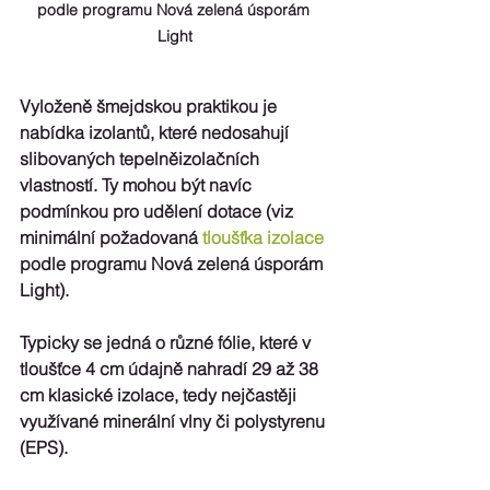
podle programu Nová zelená úsporám 
Light
Vyloženě 
šmejdskou praktikou
 je 
nabídka izolantů,
které 
nedosahují
slibovaných tepelněizolačních 
vlastností. Ty mohou být navíc 
podmínkou pro udělení dotace (viz 
minimální požadovaná 
tloušťka izolace
podle programu Nová zelená úsporám 
Light).
Typicky se jedná o různé 
fólie
, které v 
tloušťce 4 cm údajně nahradí 29 až 38 
cm klasické izolace, tedy nejčastěji 
využívané minerální vlny či polystyrenu 
(EPS).