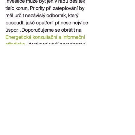
investice může být jen v řádu desítek 
tisíc korun. 
Priority při zateplování by 
měl určit nezávislý odborník
, který 
posoudí, jaké opatření přinese nejvíce 
úspor. „Doporučujeme se obrátit na 
Energetická konzultační a informační 
střediska
, která poskytují poradenství 
zdarma a zároveň pomohou se 
získáním dotace,“ radí architektka 
Marcela Kubů.
Jestli se vám tepelné čerpadlo vyplatí, 
lze 
ověřit pomocí kalkulačky
 na 
http://www.VypoctiUsporu.cz
, která 
vypočítá orientační úspory a dobu 
návratnosti tepelného čerpadla. Vybrat 
a ověřit dodavatele tepelných 
čerpadel umožňuje nezávislý portál 
referencí firem 
http://www.Refsite.cz
.