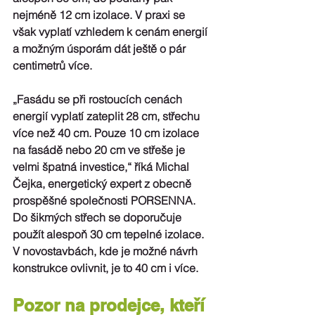
nejméně 12 cm izolace. V praxi se 
však vyplatí vzhledem k cenám energií 
a možným úsporám dát ještě o pár 
centimetrů více.
„
Fasádu
 se při rostoucích cenách 
energií vyplatí zateplit 
28 cm, střechu 
více než
 40 cm. 
Pouze 10 cm izolace 
na fasádě nebo 20 cm ve střeše je 
velmi špatná investice,“ říká 
Michal 
Čejka
, energetický expert z obecně 
prospěšné společnosti 
PORSENNA
. 
Do
 šikmých střech
 se doporučuje 
použít alespoň 
30 cm tepelné izolace
. 
V novostavbách, kde je možné návrh 
konstrukce ovlivnit, je to 40 cm i více. 
Pozor na prodejce, kteří 