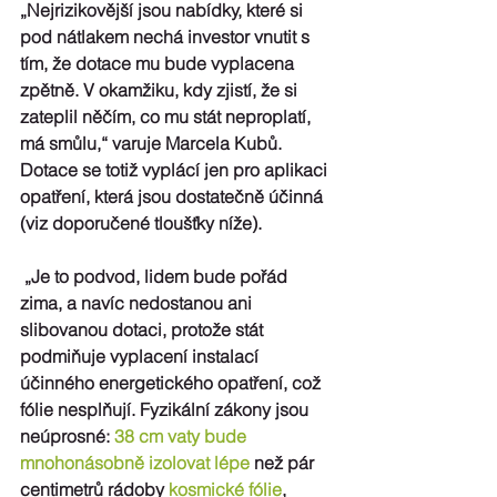
„
Nejrizikovější jsou nabídky
, které si 
pod nátlakem nechá investor vnutit s 
tím, že dotace mu bude vyplacena 
zpětně. V okamžiku, kdy zjistí, že si 
zateplil něčím, co mu stát neproplatí, 
má smůlu,“ varuje Marcela Kubů. 
Dotace se totiž vyplácí jen pro aplikaci 
opatření, která jsou dostatečně účinná 
(viz doporučené tloušťky níže).
 „Je to podvod, 
lidem bude pořád 
zima, a navíc nedostanou ani 
slibovanou dotaci
, protože stát 
podmiňuje vyplacení instalací 
účinného energetického opatření, což 
fólie nesplňují. Fyzikální zákony jsou 
neúprosné: 
38 cm vaty bude 
mnohonásobně izolovat lépe
 než pár 
centimetrů rádoby 
kosmické fólie
, 