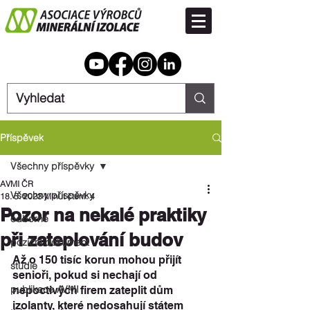
Příspěvek
Všechny příspěvky
AVMI ČR
Všechny příspěvky
18. 5. 2023
Minut čtení: 4
Pozor na nekalé praktiky
odborné
při zateplování budov
poziční dokument
Až o 150 tisíc korun mohou přijít 
studie
senioři, pokud si nechají od 
publikace AVMI
nepoctivých firem zateplit dům 
izolanty, které nedosahují státem 