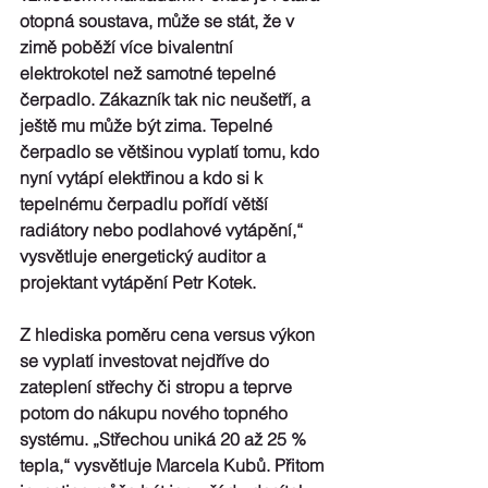
otopná soustava, může se stát, že v 
zimě poběží více bivalentní 
elektrokotel než samotné tepelné 
čerpadlo. Zákazník tak nic neušetří, a 
ještě mu může být zima. Tepelné 
čerpadlo se většinou vyplatí tomu, kdo 
nyní vytápí elektřinou a kdo si k 
tepelnému čerpadlu pořídí větší 
radiátory nebo podlahové vytápění,“ 
vysvětluje energetický auditor a 
projektant vytápění 
Petr Kotek
.
Z hlediska poměru cena versus výkon 
se vyplatí
 investovat 
nejdříve do
zateplení střechy či stropu
 a teprve 
potom do nákupu nového topného 
systému. „
Střechou uniká 20 až 25 % 
tepla
,“ vysvětluje Marcela Kubů. Přitom 