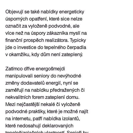
Objevují se také nabídky energeticky 
úsporných opatření, které sice nelze 
označit za vyloženě podvodné, ale 
více než na úspory zákazníka myslí na 
finanční prospěch realizátora. Typicky 
jde o investice do tepelného čerpadla 
v okamžiku, kdy dům není zateplený.
Zatímco dříve energošmejdi 
manipulovali seniory do nevýhodné 
změny dodavatelů energií, nyní se 
zaměřují na nabídku 
předražených či 
nekvalitních forem zateplení domu
. 
Mezi nejčastější nekalé či vyloženě 
podvodné praktiky, které je možné najít 
na internetu, patří nabídka
izolantů, 
které 
nedosahují deklarovaných
tepelněizolačních vlastností. Senioři by 