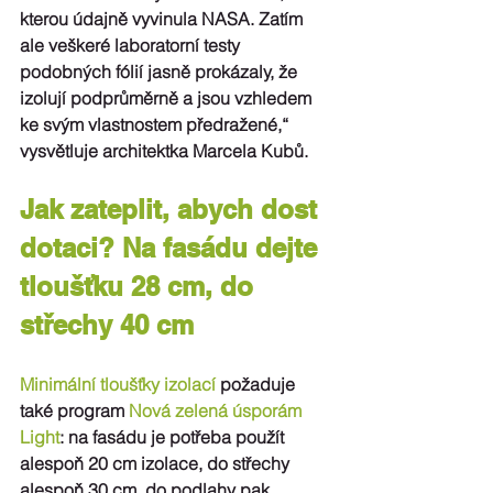
kterou údajně vyvinula NASA. Zatím 
ale veškeré laboratorní testy 
podobných fólií jasně prokázaly, že 
izolují podprůměrně
 a jsou vzhledem 
ke svým vlastnostem předražené,“ 
vysvětluje architektka Marcela Kubů.
Jak zateplit, abych dost 
dotaci? Na fasádu dejte 
tloušťku 28 cm, do 
střechy 40 cm 
Minimální tloušťky izolací
 požaduje 
také program 
Nová zelená úsporám 
Light
: na fasádu je potřeba použít 
alespoň 20 cm izolace, do střechy 
alespoň 30 cm, do podlahy pak 