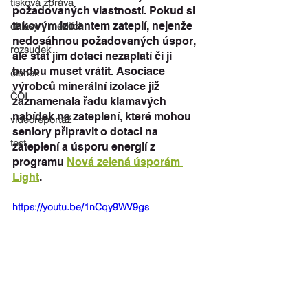
tisková zpráva
požadovaných vlastností. Pokud si 
takovým izolantem zateplí, nejenže 
ohlasy v médiích
nedosáhnou požadovaných úspor, 
rozsudek
ale stát jim dotaci nezaplatí či ji 
budou muset vrátit. Asociace 
článek
výrobců minerální izolace již 
ČOI
zaznamenala řadu klamavých 
nabídek na zateplení, které mohou 
videoreportáž
seniory připravit o dotaci na 
test
zateplení a úsporu energií z 
programu 
Nová zelená úsporám 
Light
. 
https://youtu.be/1nCqy9WV9gs