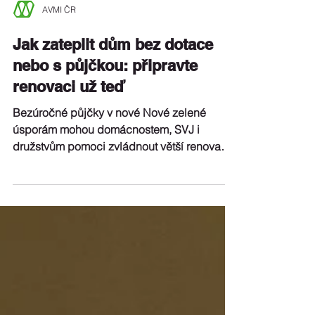
AVMI ČR
Jak zateplit dům bez dotace
nebo s půjčkou: připravte
renovaci už teď
Bezúročné půjčky v nové Nové zelené
úsporám mohou domácnostem, SVJ i
družstvům pomoci zvládnout větší renovaci
najednou. Podle Marcely Kubů z AVMI ale
dává největší smysl začít přípravou už teď a
řešit dům komplexně, ne jen podle aktuální
dotace.