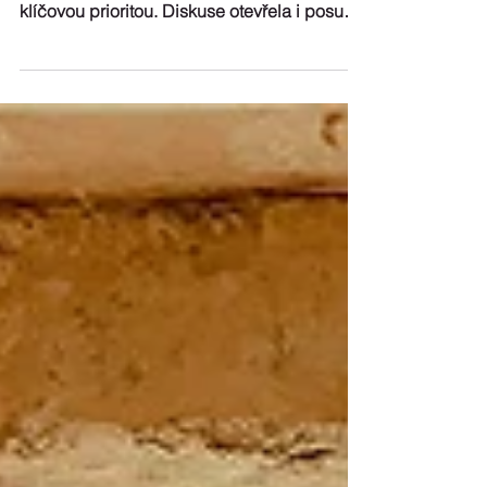
v ČR i na Slovensku
Setkání českého a slovenského envirofondu
potvrdilo, že renovace budov zůstávají
klíčovou prioritou. Diskuse otevřela i posun
podpory směrem k veřejným budovám a
EPC projektům, včetně Národního divadla.