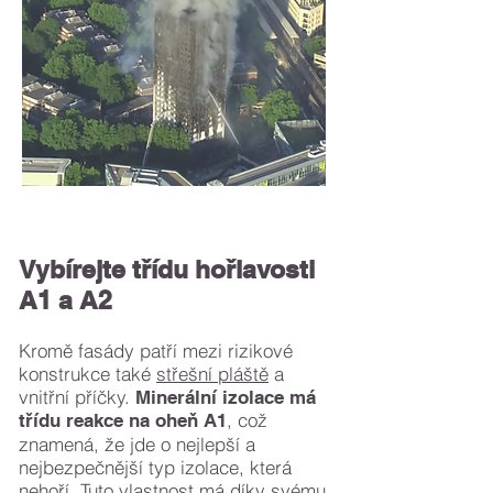
Vybírejte třídu hořlavosti
A1 a A2
Kromě fasády patří mezi rizikové
konstrukce také
střešní pláště
a
vnitřní příčky.
Minerální izolace má
, což
třídu reakce na oheň A1
znamená, že jde o nejlepší a
nejbezpečnější typ izolace, která
nehoří. Tuto vlastnost má díky svému