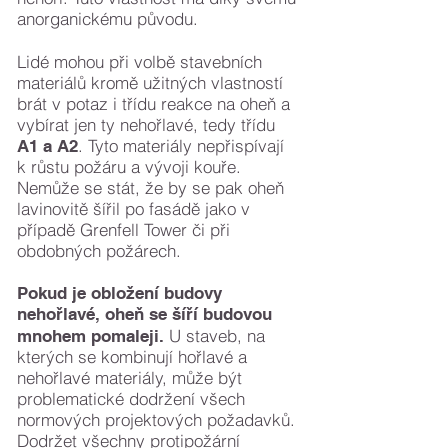
anorganickému původu.
Lidé mohou při volbě stavebních
materiálů kromě užitných vlastností
brát v potaz i třídu reakce na oheň a
vybírat jen
ty
nehořlavé, tedy třídu
. Tyto materiály nepřispívají
A1 a A2
k růstu požáru a vývoji kouře.
Nemůže se stát, že by se pak oheň
lavinovitě šířil po fasádě jako v
případě Grenfell Tower či při
obdobných požárech.
Pokud je obložení budovy
nehořlavé, oheň se šíří budovou
U staveb, na
mnohem pomaleji.
kterých se kombinují hořlavé a
nehořlavé materiály, může být
problematické dodržení všech
normových projektových požadavků.
Dodržet všechny protipožární