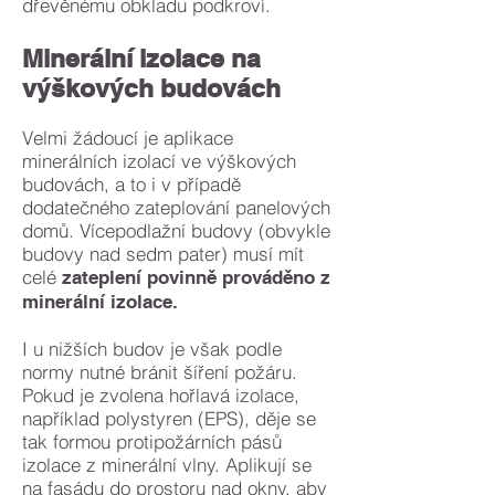
dřevěnému obkladu podkroví.
Minerální izolace na
výškových budovách
Velmi žádoucí je aplikace
minerálních izolací ve výškových
budovách, a to i v případě
dodatečného zateplování panelových
domů. Vícepodlažní budovy (obvykle
budovy nad sedm pater) musí mít
celé
zateplení povinně prováděno z
minerální izolace.
I u nižších budov je však podle
normy nutné bránit šíření požáru.
Pokud je zvolena hořlavá izolace,
například polystyren (EPS), děje se
tak formou protipožárních pásů
izolace z minerální vlny. Aplikují se
na fasádu do prostoru nad okny, aby