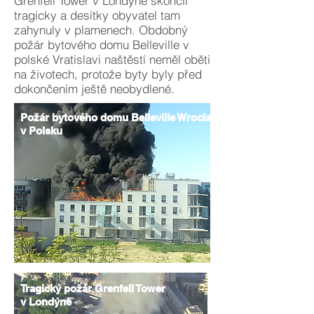
Grenfell Tower v Londýně skončil
tragicky a desítky obyvatel tam
zahynuly v plamenech. Obdobný
požár bytového domu Belleville v
polské Vratislavi naštěstí neměl oběti
na životech, protože byty byly před
dokončením ještě neobydlené.
Požár bytového domu Belleville Wroclav
v Polsku
Tragický požár Grenfell Tower
v Londýně