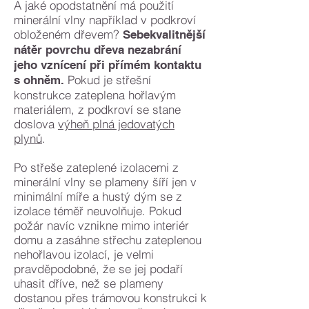
A jaké opodstatnění má použití
minerální vlny například v podkroví
obloženém dřevem?
Sebekvalitnější
nátěr povrchu dřeva nezabrání
jeho vznícení při přímém kontaktu
Pokud je střešní
s ohněm.
konstrukce zateplena hořlavým
materiálem, z podkroví se stane
doslova
výheň plná jedovatých
plynů
.
Po střeše zateplené izolacemi z
minerální vlny se plameny šíří jen v
minimální míře a hustý dým se z
izolace téměř neuvolňuje. Pokud
požár navíc vznikne mimo interiér
domu a zasáhne střechu zateplenou
nehořlavou izolací, je velmi
pravděpodobné, že se jej podaří
uhasit dříve, než se plameny
dostanou přes trámovou konstrukci k