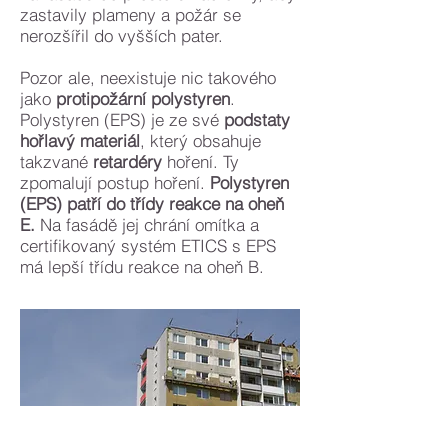
zastavily plameny a požár se
nerozšířil do vyšších pater.
Pozor ale, neexistuje nic takového
jako
protipožární
polystyren
.
Polystyren (EPS) je ze své
podstaty
hořlavý materiál
, který obsahuje
takzvané
retardéry
hoření. Ty
zpomalují postup hoření.
Polystyren
(EPS) patří do třídy reakce na oheň
E.
N
a fasádě jej chrání omítka a
certifikovaný systém ETICS s EPS
má lepší třídu reakce na oheň B.