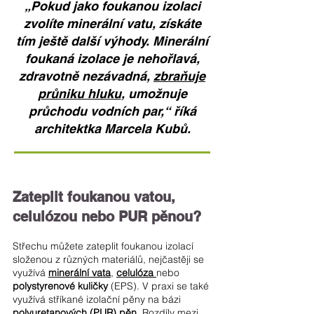
„Pokud jako foukanou izolaci
zvolíte minerální vatu, získáte
tím ještě další výhody. Minerální
foukaná izolace je nehořlavá,
zdravotně nezávadná,
zbraňuje
průniku hluku
, umožnuje
průchodu vodních par,“ říká
architektka Marcela Kubů.
Zateplit foukanou vatou,
celulózou nebo PUR pěnou?
Střechu můžete zateplit foukanou izolací
složenou z různých materiálů, nejčastěji se
využívá
minerální vata
,
celulóza
nebo
polystyrenové kuličky
(EPS). V praxi se také
využívá stříkané izolační pěny na bázi
polyuretanových (PUR) pěn
. Rozdíly mezi