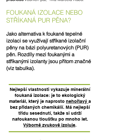
FOUKANÁ IZOLACE NEBO
STŘÍKANÁ PUR PĚNA?
Jako alternativa k foukané tepelné
izolaci se využívají stříkané izolační
pěny na bázi polyuretanových (PUR)
pěn. Rozdíly mezi foukanými a
stříkanými izolanty jsou přitom značné
(viz tabulka).
Nejlepší vlastnosti vykazuje minerální
foukaná izolace: je to ekologický
materiál, který je naprosto
nehořlavý
a
bez přidaných chemikálií. Má nejlepší
třídu sesednutí, takže si udrží
nafoukanou tloušťku po mnoho let.
Výborně zvukově izoluje
.