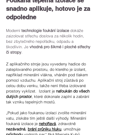
Foukaná tepelná izolace se
snadno aplikuje, hotovo je za
odpoledne
Moderní
technologie foukání izolace
dokáže
zaizolovat střechu doslova za několik hodin,
bez zbytečného nepořádku, odpadu a
škodlivin. Je
vhodná pro šikmé i ploché střechy
či stropy
.
Z aplikačního stroje jsou vyvedeny hadice do
zateplovaného prostoru, do kterého je izolant,
například minerální vlákna, vháněn pod tlakem
pomocí vzduchu. Aplikační stroj zůstává po
celou dobu venku, takže není třeba izolované
prostory vyklízet. Izolant je
nafoukán do všech
dutých prostor
, které dokonale zaplní a zabrání
tak vzniku tepelných mostů.
„Pokud jako foukanou izolaci zvolíte minerální
vatu, získáte tím ještě další výhody. Minerální
foukaná izolace je
nehořlavá
, zdravotně
nezávadná
,
brání průniku hluku
, umožnuje
průchodu
vodních par,“ říká Marcela Kubů.