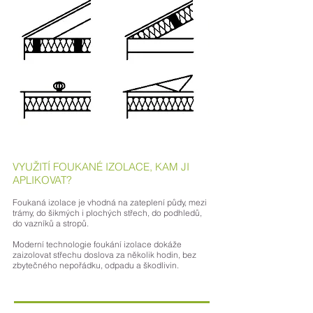
VYUŽITÍ FOUKANÉ IZOLACE, KAM JI
APLIKOVAT?
Foukaná izolace je vhodná na zateplení půdy, mezi
trámy, do šikmých i plochých střech, do podhledů,
do vazníků a stropů.
Moderní technologie foukání izolace dokáže
zaizolovat střechu doslova za několik hodin, bez
zbytečného nepořádku, odpadu a škodlivin.