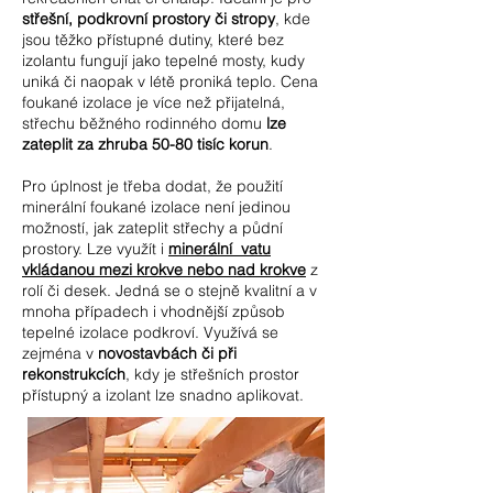
střešní, podkrovní prostory či stropy
, kde
jsou těžko přístupné dutiny, které bez
izolantu fungují jako tepelné mosty, kudy
uniká či naopak v létě proniká teplo. Cena
foukané izolace je více než přijatelná,
střechu běžného rodinného domu
lze
zateplit za zhruba 50-80 tisíc korun
.
Pro úplnost je třeba dodat, že použití
minerální foukané izolace není jedinou
možností, jak zateplit střechy a půdní
prostory. Lze využít i
minerální vatu
vkládanou mezi krokve nebo nad krokve
z
rolí či desek. Jedná se o stejně kvalitní a v
mnoha případech i vhodnější způsob
tepelné izolace podkroví. Využívá se
zejména v
novostavbách či při
rekonstrukcích
, kdy je střešních prostor
přístupný a izolant lze snadno aplikovat.