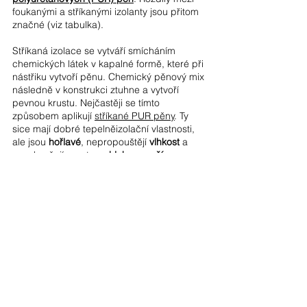
foukanými a stříkanými izolanty jsou přitom
značné (viz tabulka).
Stříkaná izolace se vytváří smícháním
chemických látek v kapalné formě, které při
nástřiku vytvoří pěnu. Chemický pěnový mix
následně v konstrukci ztuhne a vytvoří
pevnou krustu. Nejčastěji se tímto
způsobem aplikují
stříkané
PUR pěny
. Ty
sice mají dobré tepelněizolační vlastnosti,
ale jsou
hořlavé
, nepropouštějí
vlhkost
a
nezabraňují prostupu
hluku zvenčí
.
Oproti tomu
foukané izolanty
– minerální
vlna a celulóza – dobře
tepelně izolují
,
nepropouštějí hluk
a jsou
prodyšné
, to
znamená, umožňují prostup par a v domě
tak nevznikají plísně. Minerální
vata je navíc
nehořlavá
, takže zbraňuje šíření
případného požáru, protože je vyrobena z
kamene či skla.
Hleďte i na zdravotní