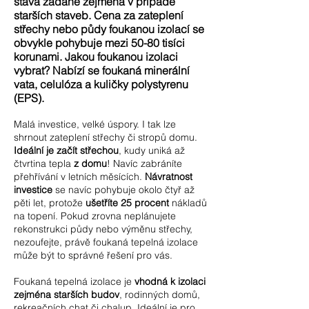
stává žádané zejména v případě
starších staveb. Cena za zateplení
střechy nebo půdy foukanou izolací se
obvykle pohybuje mezi 50-80 tisíci
korunami. Jakou foukanou izolaci
vybrat? Nabízí se foukaná minerální
vata, celulóza a kuličky polystyrenu
(EPS).
Malá investice, velké úspory. I tak lze
shrnout zateplení střechy či stropů domu.
Ideální je začít střechou
, kudy uniká až
čtvrtina tepla
z domu
! Navíc zabráníte
přehřívání v letních měsících.
Návratnost
investice
se navíc pohybuje okolo čtyř až
pěti let, protože
ušetříte 25 procent
nákladů
na topení. Pokud zrovna neplánujete
rekonstrukci půdy nebo výměnu střechy,
nezoufejte, právě foukaná tepelná izolace
může být to správné řešení pro vás.
Foukaná tepelná izolace je
vhodná k izolaci
zejména starších budov
, rodinných domů,
rekreačních chat či chalup. Ideální je pro