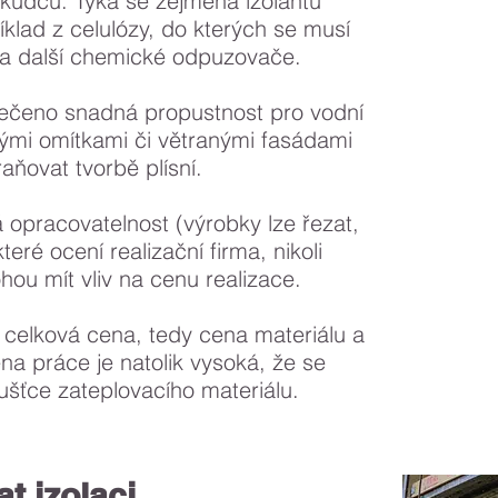
i škůdců. Týká se zejména izolantů
íklad z celulózy, do kterých se musí
 a další chemické odpuzovače.
řečeno snadná propustnost pro vodní
ými omítkami či větranými fasádami
ňovat tvorbě plísní.
opracovatelnost (výrobky lze řezat,
které ocení realizační firma, nikoli
ohou mít vliv na cenu realizace.
celková cena, tedy cena materiálu a
ena práce je natolik vysoká, že se
loušťce zateplovacího materiálu.
t izolaci