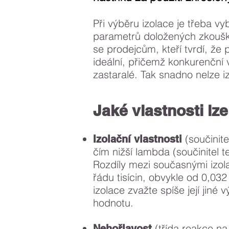
Při výběru izolace je třeba
vyb
parametrů doložených zkouškami
se prodejcům, kteří tvrdí, že p
ideální, přičemž konkurenční 
zastaralé. Tak snadno nelze iz
Jaké vlastnosti lz
(součinite
Izolační vlastnosti
čím nižší lambda (součinitel te
Rozdíly mezi současnými izola
řádu tisícin, obvykle od 0,03
izolace zvažte spíše její jiné v
hodnotu.
(třída reakce na
Nehořlavost