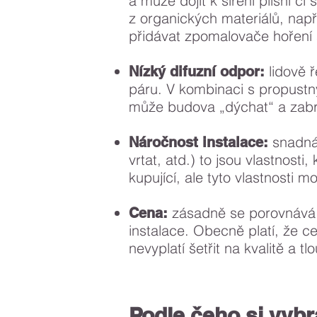
a může dojít k šíření plísní č
z organických materiálů, např
přidávat zpomalovače hoření
lidově 
Nízký difuzní odpor:
páru. V kombinaci s propustn
může budova „dýchat“ a zabra
snadná 
Náročnost instalace:
vrtat, atd.) to jsou vlastnosti, 
kupující, ale tyto vlastnosti m
zásadně se porovnává 
Cena:
instalace. Obecně platí, že c
nevyplatí šetřit na kvalitě a t
Podle čeho si vybra