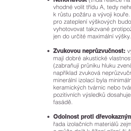
vhodné volit třídu A, tedy neh
k růstu požáru a vývoji kouře
pro zateplení výškových budov
vyhotovovat takzvané protipožá
jen do určité maximální výšky.
vý
Zvukovou neprůzvučnost:
mají dobré akustické vlastnost
(zabraňují průniku hluku zvenč
například zvuková neprůzvuč
minerální izolací byla minimál
keramických tvárnic nebo tv
pozitivních výsledků dosahuje
fasádě.
Odolnost proti dřevokazn
řada izolačních materiálů zejm