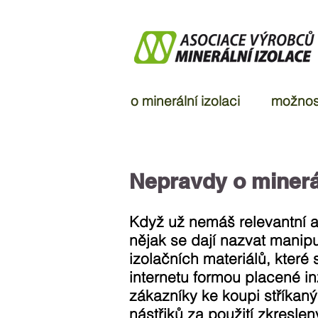
o minerální izolaci
možnost
Nepravdy o minerál
Když už nemáš relevantní a
nějak se dají nazvat manipu
izolačních materiálů, které
internetu formou placené in
zákazníky ke koupi stříkaný
nástřiků za použití zkresle