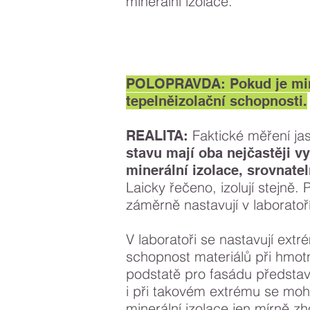
minerální izolace.
POLOPRAVDA: Pokud je miner
tepelněizolační schopnosti.
Faktické měření ja
REALITA:
stavu mají oba nejčastěji v
minerální izolace, srovnatel
Laicky řečeno, izolují stejně.
záměrně nastavují v laboratoř
V laboratoři se nastavují extr
schopnost materiálů při hmotno
podstatě pro fasádu představu
i při takovém extrému se moh
minerální izolace jen mírně zho