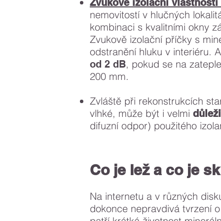
Zvukově izolační vlastnosti
nemovitostí v hlučných lokalitá
kombinaci s kvalitními okny 
Zvukově izolační příčky s mine
odstranění hluku v interiéru.
, pokud se na zateplen
od 2 dB
200 mm.
Zvláště při rekonstrukcích sta
vlhké, může být i velmi
důlež
difuzní odpor) použitého izola
Co je lež a co je 
Na internetu a v různých disku
dokonce nepravdivá tvrzení o 
patří krátká životnost minerál