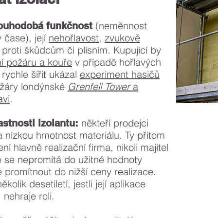
(neměnnost
dlouhodobá funkčnost
 čase), její
nehořlavost
,
zvukově
proti škůdcům či plísním. Kupující by
ení požáru a kouře
v případě hořlavých
rychle šířit ukázal
experiment hasičů
žáry londýnské
Grenfell Tower
a
avi
.
někteří prodejci
stnosti izolantu:
 a nízkou hmotnost materiálu. Ty přitom
ní hlavně realizační firma, nikoli majitel
e se nepromítá do užitné hodnoty
 promítnout do nižší ceny realizace.
lik desetiletí, jestli její aplikace
nehraje roli.