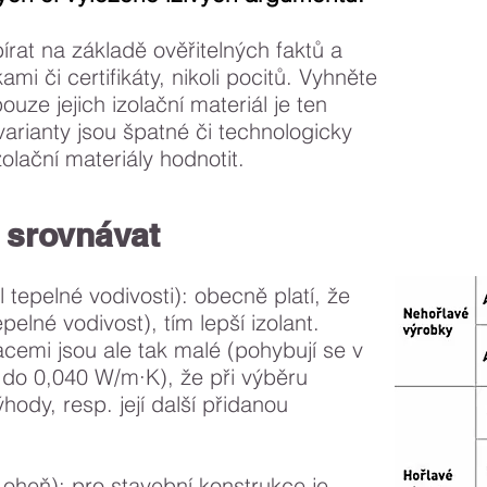
S
írat na základě ověřitelných faktů a
 či certifikáty, nikoli pocitů.
Vyhněte
ouze jejich izolační materiál je ten
varianty jsou špatné či technologicky
olační materiály hodnotit.
e srovnávat
l tepelné vodivosti): obecně platí, že
pelné vodivost), tím lepší izolant.
cemi jsou ale tak malé (pohybují se v
2 do 0,040 W/m·K), že při výběru
ýhody, resp. její další přidanou
 oheň): pro stavební konstrukce je