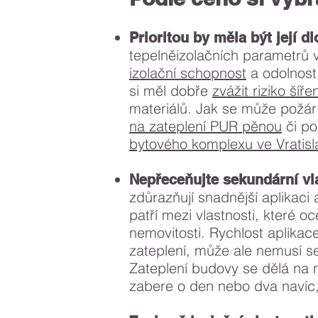
Prioritou by měla být její 
tepelněizolačních parametrů v
izolační schopnost
a odolnost 
si měl dobře
zvážit riziko šíř
materiálů. Jak se může požár 
na zateplení PUR pěnou
či po
bytového komplexu ve Vratisl
Nepřeceňujte sekundární vla
zdůrazňují snadnější aplikaci
patří mezi vlastnosti, které oce
nemovitosti. Rychlost aplikac
zateplení, může ale nemusí se
Zateplení budovy se dělá na něko
zabere o den nebo dva navíc, 