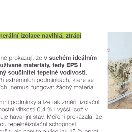
ální izolace navlhlá, ztrácí
sně prokazují, že
v suchém ideálním
yužívané materiály, tedy EPS i
ný součinitel tepelné vodivosti.
 Při extrémních podmínkách, které se
ích, nemusí fungovat žádný materiál.
émní podmínky a lze tak změřit izolační
stní vlhkosti 0,4 % i vyšší, což v
je havarijní stav. Měření prokázala, že
ou tepelněizolační schopnosti
ršit, ale není to o více jak 15 % oproti