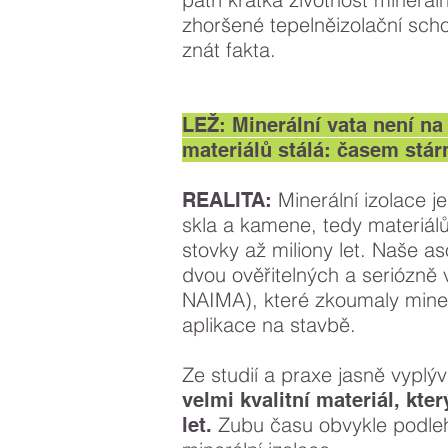
zhoršené tepelněizolační sch
znát fakta.
LEŽ: Minerální vata není na 
materiálů stálá: časem stárn
Minerální izolace 
REALITA:
skla a kamene, tedy materiál
stovky až miliony let. Naše a
dvou ověřitelných a seriózně 
NAIMA
), které zkoumaly mine
aplikace na stavbě.
Ze studií a praxe jasně vyplý
velmi kvalitní materiál, kter
Zubu času obvykle podlehn
let.