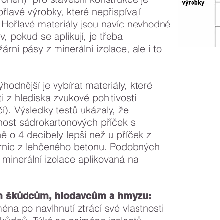
ořlavé výrobky, které nepřispívají
. Hořlavé materiály jsou navíc nevhodné
, pokud se aplikují, je třeba
rní pásy z minerální izolace, ale i to
hodnější je vybírat materiály, které
i z hlediska zvukové pohltivosti
í). Výsledky testů ukázaly, že
nost sádrokartonových příček s
ně o 4 decibely lepší než u příček z
árnic z lehčeného betonu. Podobných
 minerální izolace aplikovaná na
ým škůdcům, hlodavcům a hmyzu:
éna po navlhnutí ztrácí své vlastnosti