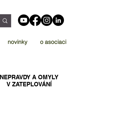
novinky
o asociaci
NEPRAVDY A OMYLY
V ZATEPLOVÁNÍ
NEPRAVDY O MIN. VLNĚ
NEKALÉ PRAKTIKY
CHYBY PŘI ZATEPLOVÁNÍ
SROVNÁNÍ: VATA A CELULÓZA