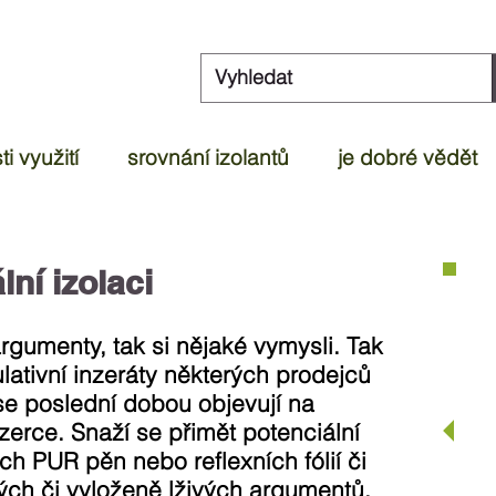
i využití
srovnání izolantů
je dobré vědět
ní izolaci
rgumenty, tak si nějaké vymysli. Tak
lativní inzeráty některých prodejců
 se poslední dobou objevují na
zerce. Snaží se přimět potenciální
ch PUR pěn nebo reflexních fólií či
ných či vyloženě lživých argumentů.