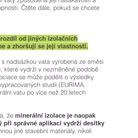
opnosti. Čtěte dále, pokud se chcete
rozdíl od jiných izolačních
e a zhoršují se její vlastnosti.
je s nadsázkou vata vyrobená ze směsi
ů, které vydrží v nezměněné podobě
sociace se může podělit o výsledky
vypracovaných studií (
EURIMA
,
rální vatu po více než 20 letech
vá, že
minerální izolace je naopak
ý při správné aplikaci vydrží desítky
ou jiné stavební materiály, nikoli