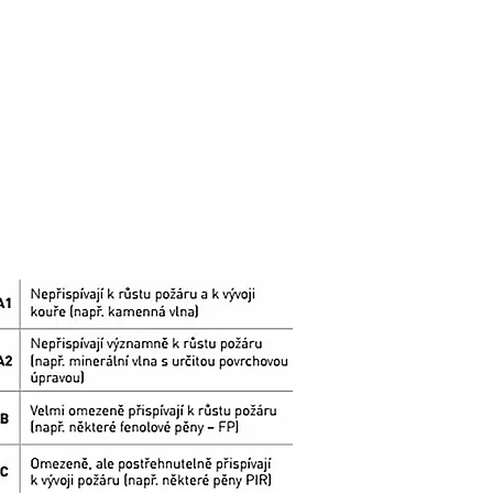
ROVNÁNÍ: VATA A PUR PĚNA
PUR PĚNA A HOŘLAVOST
SPRÁVNÁ TLOUŠŤKA