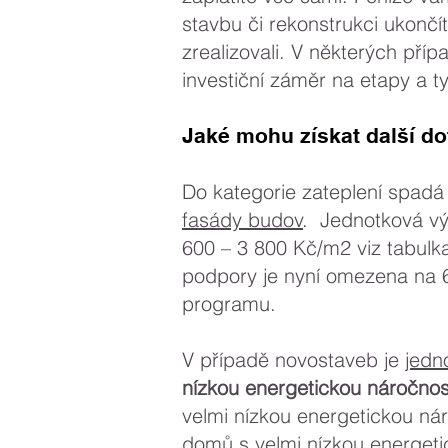
stavbu či rekonstrukci ukončít
zrealizovali. V některých pří
investiční záměr na etapy a t
Jaké mohu získat další do
Do kategorie zateplení spad
fasády budov
. Jednotková v
600 – 3 800 Kč/m2 viz tabulk
podpory je nyní omezena na 
programu.
V případě novostaveb je
jedn
nízkou energetickou náročnos
velmi nízkou energetickou ná
domů s velmi nízkou energet