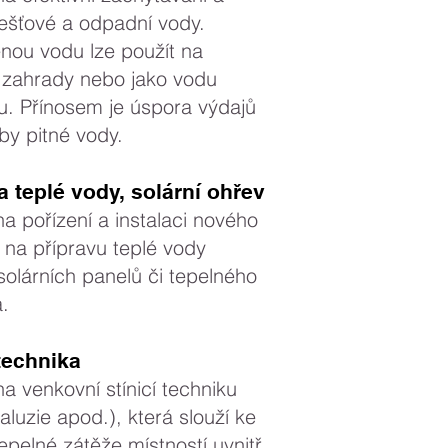
dešťové a odpadní vody.
nou vodu lze použít na
 zahrady nebo jako vodu
u. Přínosem je úspora výdajů
by pitné vody.
a teplé vody, solární ohřev
a pořízení a instalaci nového
na přípravu teplé vody
olárních panelů či tepelného
.
 technika
a venkovní stínicí techniku
žaluzie apod.), která slouží ke
tepelné zátěže místností uvnitř