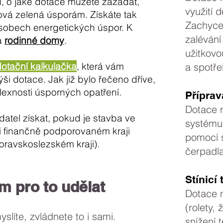
, o jaké dotace můžete zažádat,
využití 
á zelená úsporám. Získáte tak
Zachyce
sobech energetických úspor. K
zalévání
a
rodinné domy
.
užitkovo
dotační kalkulačka
, která vám
a spotře
ši dotace. Jak již bylo řečeno dříve,
lexnosti úsporných opatření.
Příprav
Dotace n
datel získat, pokud je stavba ve
systému 
 finančně podporovaném kraji
pomocí s
ravskoslezském kraji).
čerpadla
Stínicí
m pro to udělat
Dotace n
(rolety, 
myslíte, zvládnete to i sami.
snížení 