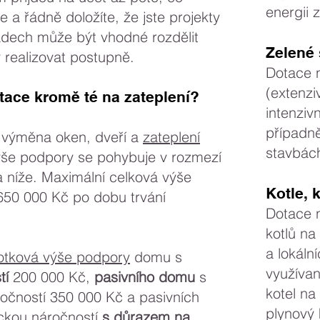
energii 
e a řádně doložíte, že jste projekty
padech může být vhodné rozdělit
Zelené 
y realizovat postupně.
Dotace 
(extenzi
tace kromě té na zateplení?
intenziv
případn
á výměna oken, dveří a
zateplení
stavbách
ýše podpory se pohybuje v rozmezí
a níže. Maximální celková výše
Kotle, 
650 000 Kč po dobu trvání
Dotace 
kotlů na
a lokáln
otková výše podpory
domu s
využívan
tí
200 000 Kč,
pasivního domu
s
kotel na
ročností 350 000 Kč a pasivních
plynový 
ickou náročností
s důrazem na