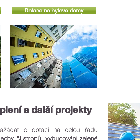
Dotace na bytové domy
lení a další projekty
ažádat o dotaci na celou řadu
řechy či stropů
,
vybudování zelené