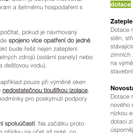
dotace
orám a šetrnému hospodaření s
Zateple
Dotace 
 počítat, pokud je navrhovaný
stěn, st
bude
spojeno více opatření do jedné
stávajíc
ekt bude řešit nejen zateplení
zimních 
telných zdrojů (solární panely) nebo
na výměn
na dešťovou vodu).
stavební
například pouze při výměně oken
Novost
u
nedostatečnou tloušťkou izolace
,
Dotace 
podmínky pro poskytnutí podpory
nového 
nízkou e
dotaci z
ní spoluúčastí
. Na začátku proto
úsporněj
m přijdou na účet až poté, co