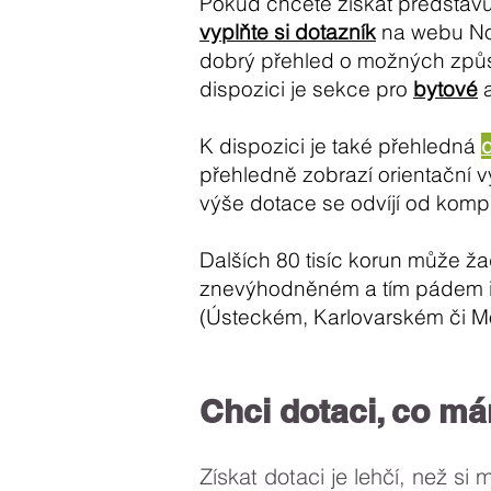
Pokud chcete získat představu
vyplňte si dotazník
na webu Nov
dobrý přehled o možných způ
dispozici je sekce pro
bytové
K dispozici je také přehledná
přehledně zobrazí orientační vý
výše dotace se odvíjí od komp
Dalších 80 tisíc korun může ža
znevýhodněném a tím pádem i
(Ústeckém, Karlovarském či Mo
Chci dotaci, co má
Získat dotaci je lehčí, než si 