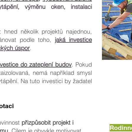
tápění, výměnu oken, instalaci
t hned několik projektů najednou,
lánovat podle toho,
jaká investice
ckých úspor
.
nvestice do zateplení budov
. Pokud
aizolovaná, nemá například smysl
ápění. Na tuto investici by žadatel
otaci
ovinnost
přizpůsobit projekt i
Rodinné
amu
. Cílem je obvykle motivovat