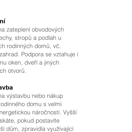
ní
na zateplení obvodových
řechy, stropů a podlah u
ích rodinných domů, vč.
zahrad. Podpora se vztahuje i
u oken, dveří a jiných
ch otvorů.
avba
na výstavbu nebo nákup
rodinného domu s velmi
nergetickou náročností. Vyšší
ískáte, pokud postavíte
ší dům, zpravidla využívající