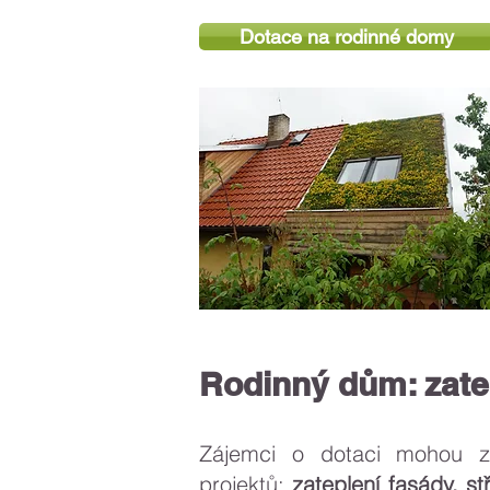
Dotace na rodinné domy
Rodinný dům: zatep
Zájemci o dotaci mohou z
projektů:
zateplení fasády
,
st