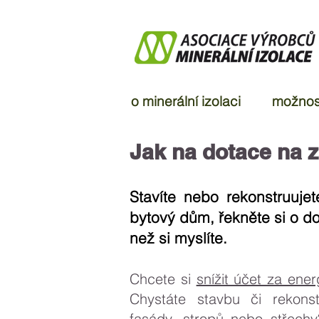
o minerální izolaci
možnost
Jak na dotace na z
Stavíte nebo rekonstruuje
bytový dům, řekněte si o dot
než si myslíte.
Chcete si
snížit účet za ener
Chystáte stavbu či rekonst
fasády, stropů nebo střechy