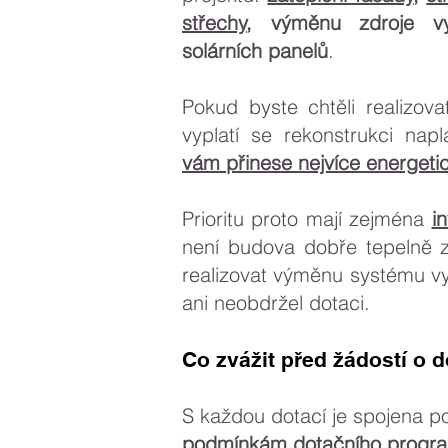
střechy
, výměnu zdroje vy
solárních panelů
.
Pokud byste chtěli realizova
vyplatí se rekonstrukci nap
vám přinese nejvíce energeti
Prioritu proto mají zejména
i
není budova dobře tepelně z
realizovat výměnu systému vyt
ani neobdržel dotaci.
Co zvážit před žádostí o d
S každou dotací je spojena p
podmínkám dotačního progr