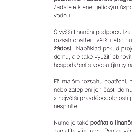
žadatele k energetickým úsp
vodou.
S vyšší finanční podporou lze
rozsah opatření větší nebo 
žádosti
. Například pokud proj
domu, ale také využití obnovi
hospodaření s vodou (jímky 
Při malém rozsahu opatření, 
nebo zateplení jen části dom
s největší pravděpodobností 
nesplníte.
Nutné je také
počítat s finanč
zaplatíte vše sami. Peníze vá