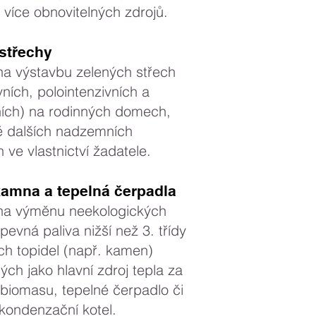
z více obnovitelných zdrojů.
střechy
na výstavbu zelených střech
vních, polointenzivních a
ních) na rodinných domech,
ě dalších nadzemních
 ve vlastnictví žadatele.
kamna a tepelná čerpadla
na výměnu neekologických
 pevná paliva nižší než 3. třídy
ích topidel (např. kamen)
ých jako hlavní zdroj tepla za
 biomasu, tepelné čerpadlo či
kondenzační kotel.