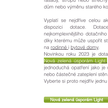
dům nebo výměnu starého ko
Vyplatí se nejdříve celou akc
dispozici dotace. Dot
nejkomplexnějšího dotační
díky kterému může uspořit st
na
rodinné
i
bytové domy
.
Novinkou roku 2023 je dota
Nová zelená úsporám Light
.
jednoduchá opatření jako je 
nebo částečné zateplení stěn
Vyberte si proto nejdřív jednu 
Nová zelená úsporám Light