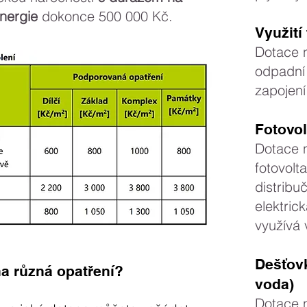
energie
dokonce 500 000 Kč.
Využití
Dotace n
odpadní 
zapojení
Fotovo
Dotace n
fotovolt
distribu
elektric
využívá
Dešťov
a různá opatření?
voda)
Dotace n