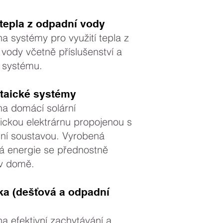
 tepla z odpadní vody
a systémy pro využití tepla z
vody včetně příslušenství a
 systému.
ltaické systémy
a domácí solární
aickou elektrárnu propojenou s
ční soustavou. Vyrobená
ká energie se přednostně
 v domě.
ka (dešťová a odpadní
a efektivní zachytávání a