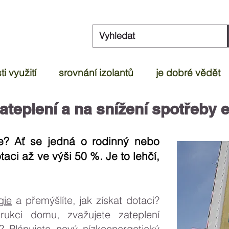
i využití
srovnání izolantů
je dobré vědět
ateplení a na snížení spotřeby e
te? Ať se jedná o rodinný nebo
aci až ve výši 50 %. Je to lehčí,
gie
a přemýšlíte, jak získat dotaci?
rukci domu, zvažujete zateplení
? Plánujete nový nízkoenergetický