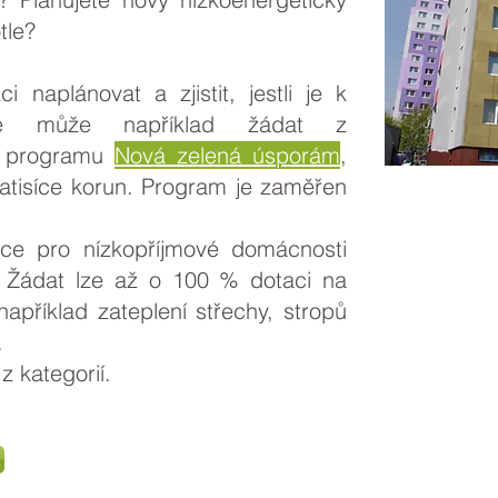
tle?
i naplánovat a zjistit, jestli je k
ace může například žádat z
ho programu
Nová zelená úsporám
,
atisíce korun. Program je zaměřen
ce pro nízkopříjmové domácnosti
Žádat lze až o 100 % dotaci na
například zateplení střechy, stropů
.
z kategorií.