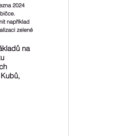
řezna 2024 
abičce.
it například 
alizaci zelené 
ákladů na 
ku 
ch 
 Kubů, 