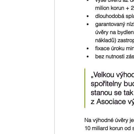
milion korun + 
dlouhodobá splat
garantovaný níz
úvěry na bydlen
nákladů) zastro
fixace úroku min
bez nutnosti zás
„Velkou výhod
spořitelny bu
stanou se tak
z Asociace vý
Na výhodné úvěry je 
10 miliard korun od 