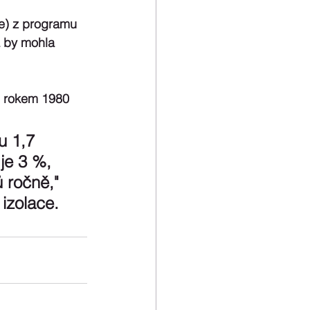
e) z programu 
 by mohla 
 rokem 1980 
u 1,7 
je 3 %, 
 ročně," 
izolace. 