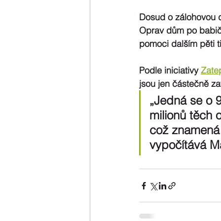
Dosud o zálohovou d
Oprav dům po babič
pomoci dalším pěti 
Podle iniciativy 
Zate
jsou jen částečně z
„Jedná se o 9
milionů těch 
což znamená r
vypočítává Ma