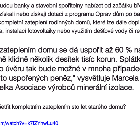
dou banky a stavební spořitelny nabízet od začátku b
 získali nebo získají dotaci z programu Oprav dům po b
ompletní zateplení rodinných domů, které lze dále dopln
 instalací fotovoltaiky nebo využitím dešťové vody či re
zateplením domu se dá uspořit až 60 % n
ě klidně několik desítek tisíc korun. Splát
 úvěru tak bude možné v mnoha případe
hto uspořených peněz," vysvětluje Marcela
elka Asociace výrobců minerální izolace.
šetřit kompletním zateplením sto let starého domu?
com/watch?v=k7iZYhwLu40