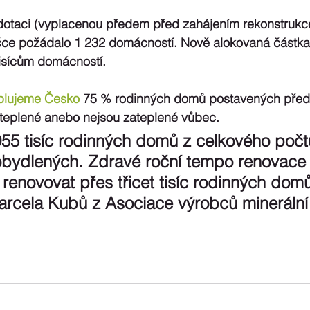
otaci (vyplacenou předem před zahájením rekonstrukc
ce požádalo 1 232 domácností. Nově alokovaná částka
tisícům domácností.
plujeme Česko
 75 % rodinných domů postavených před
ateplené anebo nejsou zateplené vůbec. 
55 tisíc rodinných domů z celkového počt
obydlených. Zdravé roční tempo renovace 
enovovat přes třicet tisíc rodinných domů
rcela Kubů z Asociace výrobců minerální 