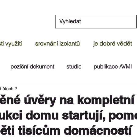
i využití
srovnání izolantů
je dobré vědět
poziční dokument
studie
publikace AVMI
 čtení: 2
dek
článek
ČOI
videoreportáž
test
ěné úvěry na kompletní
ukci domu startují, pom
ti tisícům domácností