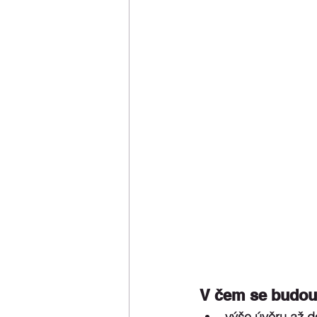
V čem se budou 
výše úvěru až d