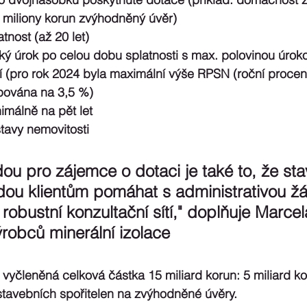
2 miliony korun zvýhodněný úvěr)
nost (až 20 let)
ký úrok po celou dobu splatnosti s max. polovinou úrok
í (pro rok 2024 byla maximální výše RPSN (roční procen
pována na 3,5 %)
imálně na pět let
tavy nemovitosti
ou pro zájemce o dotaci je také to, že sta
dou klientům pomáhat s administrativou žá
 robustní konzultační sítí," doplňuje Marce
robců minerální izolace
vyčleněná celková částka 15 miliard korun: 5 miliard k
stavebních spořitelen na zvýhodněné úvěry.