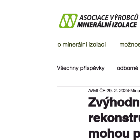
o minerální izolaci
možnost
Všechny příspěvky
odborné
AVMI ČR
29. 2. 2024
Minut
ohlasy v médiích
rozsu
Zvýhodn
rekonstr
mohou pě