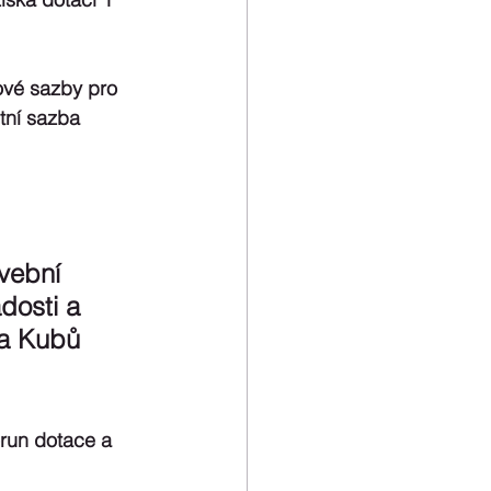
ové sazby pro 
tní sazba 
vební 
dosti a 
la Kubů 
orun dotace a 