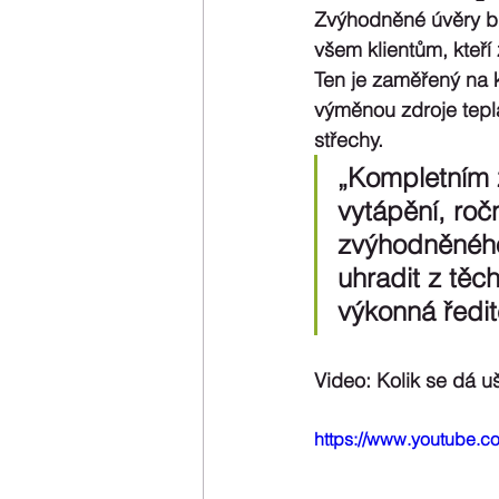
Zvýhodněné úvěry bu
všem klientům, kteří
Ten je zaměřený na k
výměnou zdroje tepla,
střechy.
„Kompletním 
vytápění, ročn
zvýhodněného
uhradit z těc
výkonná ředit
Video: Kolik se dá u
https://www.youtube.