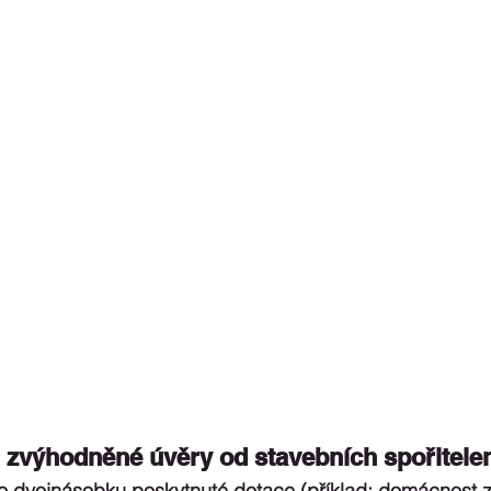
zvýhodněné úvěry od stavebních spořitelen 
o dvojnásobku poskytnuté dotace (příklad: domácnost zí