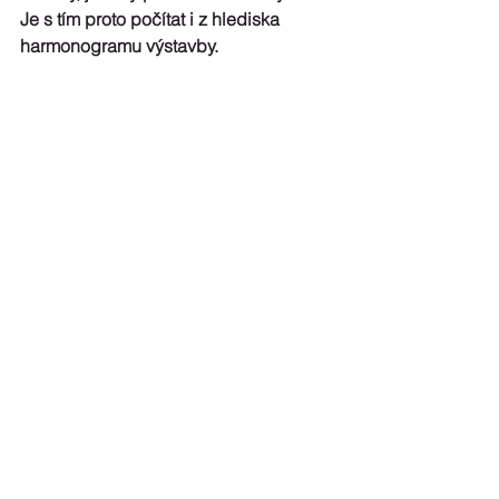
Je s tím proto počítat i z hlediska 
harmonogramu výstavby.
Potřebné technologie se podařilo umístit 
pod zem vedle budovy
V případě budovy Main Point Pankrác 
se podařilo všechny potřebné 
technologie, tedy například chladící 
věže a vzduchotechnické jednotky, 