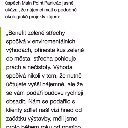
úspěch Main Point Pankrác jasně 
ukázal, že nájemci mají o podobné 
ekologické projekty zájem:
„Benefit zelené střechy 
spočívá v enviromentálních 
výhodách, přineste kus zeleně 
do města, střecha pohlcuje 
prach a nečistoty. Výhoda 
spočívá nikoli v tom, že nutně 
účtujete vyšší nájemné, ale že 
se vám podaří budovu rychleji 
obsadit. Nám se podařilo s 
klienty sdílet naší vizi hned od 
začátku výstavby, měli jsme 
proto během roku od prvního 