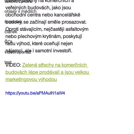
Zelené střechy na komerčních a 
tisková zpráva
veřejných budovách, jako jsou 
ohlasy v médiích
obchodní centra nebo kancelářské 
rozsudek
budovy, se začínají směle prosazovat. 
Oproti stávajícím, nejčastěji asfaltovým 
článek
nebo plechovým krytinám, poskytují 
ČOI
řadu výhod, které oceňují nejen 
nájemci, ale i samotní investoři.
videoreportáž
test
VIDEO: 
Zelené střechy na komerčních 
budovách lépe prodávají a jsou velkou 
marketingovou výhodou
https://youtu.be/aPMAulN1aW4