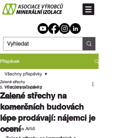
Příspěvek
Všechny příspěvky
Zelené střechy
Všechny příspěvky
5. 11. 2020
Minut čtení: 2
Zelené střechy na
odborné
komerčních budovách
poziční dokument
lépe prodávají: nájemci je
studie
ocení
publikace AVMI