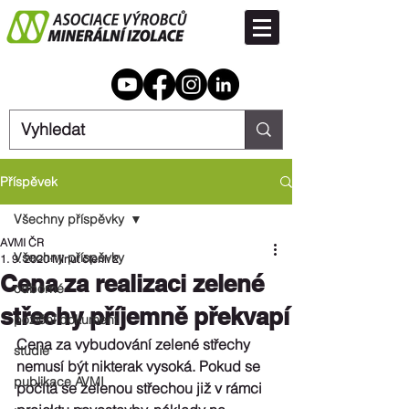
Příspěvek
Všechny příspěvky
AVMI ČR
Všechny příspěvky
1. 9. 2020
Minut čtení: 2
Cena za realizaci zelené
odborné
střechy příjemně překvapí
poziční dokument
Cena za vybudování zelené střechy 
studie
nemusí být nikterak vysoká. Pokud se 
publikace AVMI
počítá se zelenou střechou již v rámci 