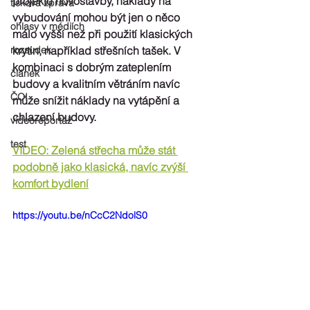
projektu novostavby, náklady na 
tisková zpráva
vybudování mohou být jen o něco 
ohlasy v médiích
málo vyšší než při použití klasických 
rozsudek
krytin, například střešních tašek. V 
kombinaci s dobrým zateplením 
článek
budovy a kvalitním větráním navíc 
ČOI
může snížit náklady na vytápění a 
chlazení budovy. 
videoreportáž
test
VIDEO: Zelená střecha může stát 
podobně jako klasická, navíc zvýší 
komfort bydlení
https://youtu.be/nCcC2NdolS0