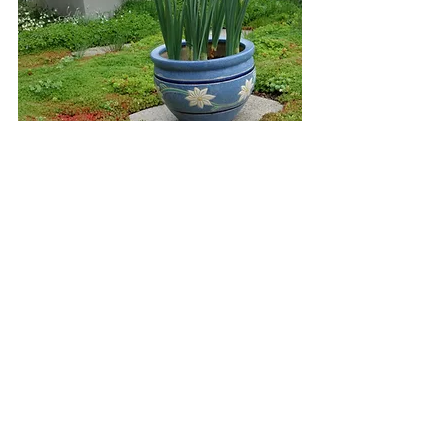
Náklady na údržbu zelené střechy jsou 
nízké
V případě pobytových intenzivních 
zelených střech je údržba obdobná 
jako u klasických zahrad. Je třeba 
udržovat, zavlažovat a přihnojovat 
zeleň v závislosti na druhové skladbě.
Zelené střechy lze úspěšně 
kombinovat i s fotovoltaikou