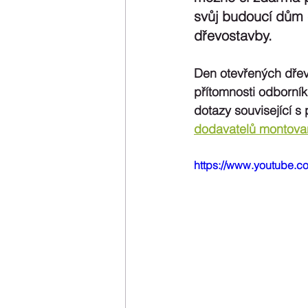
svůj budoucí dům č
dřevostavby.
Den otevřených dře
přítomnosti odborník
dotazy související s
dodavatelů montov
https://www.youtube