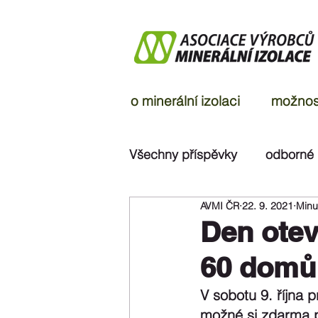
o minerální izolaci
možnost
Všechny příspěvky
odborné
AVMI ČR
22. 9. 2021
Minut
ohlasy v médiích
rozsu
Den otev
60 domů
V sobotu 9. října 
možné si zdarma p