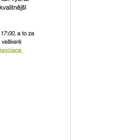
valitnější 
 17:00
, a to za 
 veškeré 
Asociace 