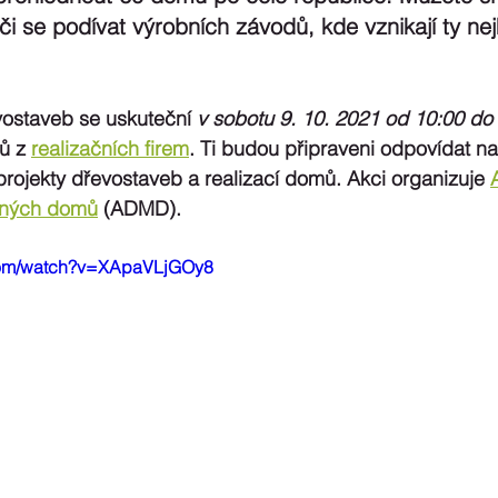
i se podívat výrobních závodů, kde vznikají ty nejk
vostaveb 
se uskuteční 
v sobotu 9. 10. 2021 od 10:00 do
ů z 
realizačních firem
. Ti budou připraveni odpovídat na
 projekty dřevostaveb a realizací domů. Akci organizuje 
aných domů
 (ADMD).
.com/watch?v=XApaVLjGOy8