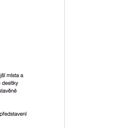
ší místa a 
 desítky 
stavěné 
 představení 