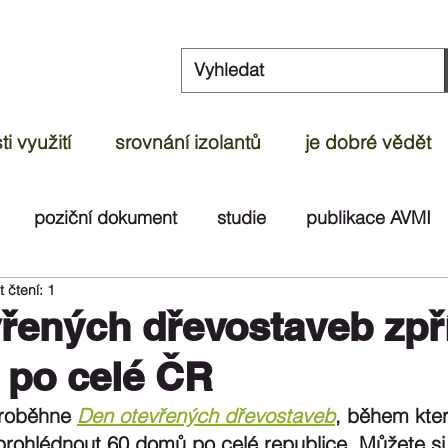
i využití
srovnání izolantů
je dobré vědět
poziční dokument
studie
publikace AVMI
 čtení: 1
dek
článek
ČOI
videoreportáž
test
řených dřevostaveb zpř
 po celé ČR
proběhne 
Den otevřených dřevostaveb
, během kte
rohlédnout 60 domů po celé republice. Můžete si 