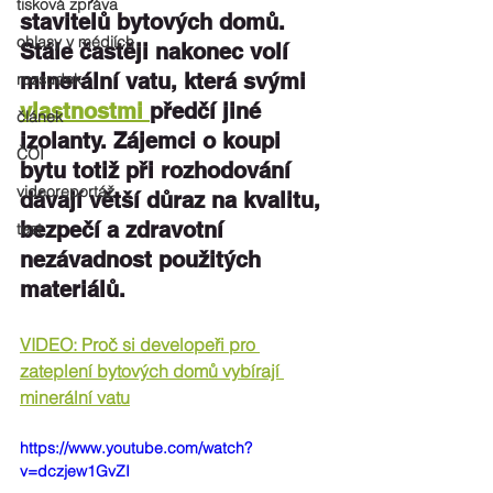
tisková zpráva
stavitelů bytových domů. 
ohlasy v médiích
Stále častěji nakonec volí 
minerální vatu, která svými 
rozsudek
vlastnostmi 
předčí jiné 
článek
izolanty. Zájemci o koupi 
ČOI
bytu totiž při rozhodování 
videoreportáž
dávají větší důraz na kvalitu, 
bezpečí a zdravotní 
test
nezávadnost použitých 
materiálů.
VIDEO: 
Proč si developeři pro 
zateplení bytových domů vybírají 
minerální vatu
https://www.youtube.com/watch?
v=dczjew1GvZI