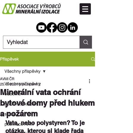
Příspěvek
Všechny příspěvky
AVMI ČR
Všechny příspěvky
25. 5. 2021
Minut čtení: 2
Minerální vata ochrání
odborné
bytové domy před hlukem
poziční dokument
a požárem
studie
Vata, nebo polystyren? To je 
publikace AVMI
otázka, kterou si klade řada 