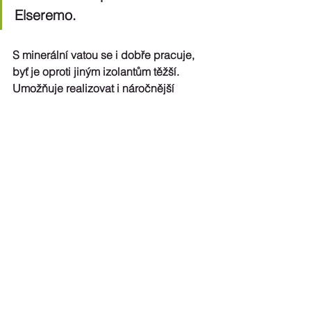
Elseremo.
S minerální vatou se i dobře pracuje, 
byť je oproti jiným izolantům těžší. 
Umožňuje realizovat i náročnější 
architektonické prvky, ať už se jedná o 
římsy či jiné komplikované detaily. 
„My na převážné většině 
zakázek pracujeme s vatou. 
Polystyren je sice lehčí, ale z 
hlediska pracnosti nevidím 
mezi vatou a polystyrenem 
velký rozdíl,“ uzavírá Martin 
Zvoníček.