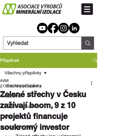
Příspěvek
Všechny příspěvky
AVMI
Všechny příspěvky
21. 5. 2018
Minut čtení: 4
Zelené střechy v Česku
odborné
zažívají boom, 9 z 10
poziční dokument
projektů financuje
studie
soukromý investor
publikace AVMI