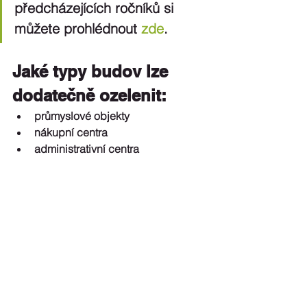
předcházejících ročníků si 
můžete prohlédnout 
zde
.
Jaké typy budov lze 
dodatečně ozelenit:
průmyslové objekty  
nákupní centra  
administrativní centra  
brownfieldy  
panelové bytové domy, školy, 
školky  
tovární haly  
rodinné domy s plochou střechou  
logistická centra  
sportovní haly  
polikliniky, nemocnice 