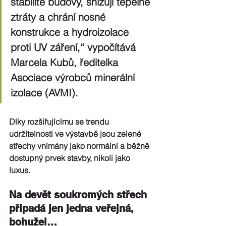
stabilitě budovy, snižují tepelné 
ztráty a chrání nosné 
konstrukce a hydroizolace 
proti UV záření,“ vypočítává 
Marcela Kubů, ředitelka 
Asociace výrobců minerální 
izolace (AVMI). 
Díky rozšiřujícímu se trendu 
udržitelnosti ve výstavbě jsou zelené 
střechy vnímány jako normální a běžně 
dostupný prvek stavby, nikoli jako 
luxus.
Na devět soukromých střech 
připadá jen jedna veřejná, 
bohužel…