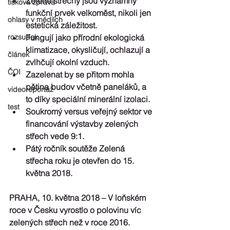
Zelené střechy jsou významný 
tisková zpráva
funkční prvek velkoměst, nikoli jen 
ohlasy v médiích
estetická záležitost.
rozsudek
Fungují jako přírodní ekologická 
klimatizace, okysličují, ochlazují a 
článek
zvlhčují okolní vzduch.
ČOI
Zazelenat by se přitom mohla 
pětina budov včetně paneláků, a 
videoreportáž
to díky speciální minerální izolaci.
test
Soukromý versus veřejný sektor ve 
financování výstavby zelených 
střech vede 9:1.
Pátý ročník soutěže Zelená 
střecha roku je otevřen do 15. 
května 2018.
PRAHA, 10. května 2018 
– V loňském 
roce v Česku vyrostlo o polovinu víc 
zelených střech než v roce 2016. 