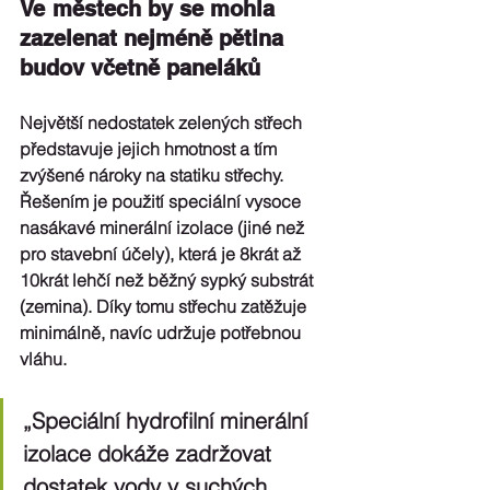
Ve městech by se mohla 
zazelenat nejméně pětina 
budov včetně paneláků
Největší nedostatek zelených střech 
představuje jejich hmotnost a tím 
zvýšené nároky na statiku střechy. 
Řešením je použití speciální vysoce 
nasákavé minerální izolace (jiné než 
pro stavební účely), která je 8krát až 
10krát lehčí než běžný sypký substrát 
(zemina). Díky tomu střechu zatěžuje 
minimálně, navíc udržuje potřebnou 
vláhu. 
„Speciální hydrofilní minerální 
izolace dokáže zadržovat 
dostatek vody v suchých 