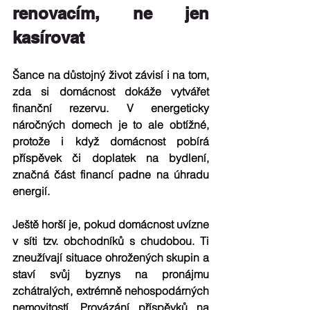
renovacím, ne jen 
kasírovat
Šance na důstojný život závisí i na tom, 
zda si domácnost dokáže 
vytvářet 
finanční rezervu
. V energeticky 
náročných domech je to ale obtížné, 
protože i když domácnost pobírá 
příspěvek či doplatek na bydlení, 
značná část financí padne na úhradu 
energií. 
Ještě horší je, pokud domácnost uvízne 
v síti tzv. obchodníků s chudobou
. Ti 
zneužívají situace ohrožených skupin a 
staví svůj byznys na pronájmu 
zchátralých, extrémně nehospodárných 
nemovitostí. Provázání příspěvků na 