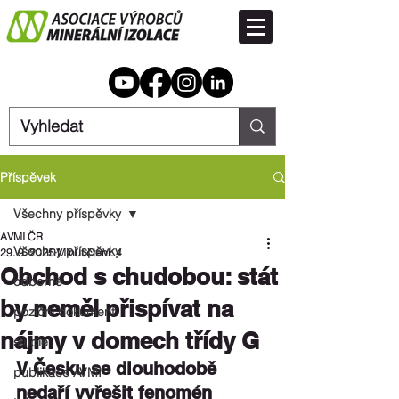
Příspěvek
Všechny příspěvky
AVMI ČR
Všechny příspěvky
29. 9. 2025
Minut čtení: 4
Obchod s chudobou: stát
odborné
by neměl přispívat na
poziční dokument
nájmy v domech třídy G
studie
V Česku se dlouhodobě 
publikace AVMI
nedaří vyřešit fenomén 