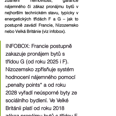
zdanění nemovitostí
, 
garance 
nájemného
 či 
zákaz pronájmu bytů v 
nejhorším technickém stavu
, typicky v 
energetických třídách F a G – jak to 
postupně zavádí Francie, Nizozemsko 
nebo Velká Británie (viz infobox).
INFOBOX: Francie postupně 
zakazuje pronájem bytů s 
třídou G (od roku 2025 i F). 
Nizozemsko zpřísňuje systém 
hodnocení nájemného pomocí 
„penalty points“ a od roku 
2028 vyřadí neúsporné byty ze 
sociálního bydlení. Ve Velké 
Británii platí od roku 2018 
zákaz pronájmu bytů s třídou F 