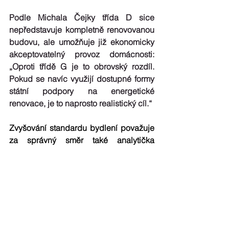
Podle Michala Čejky třída D sice 
nepředstavuje kompletně renovovanou 
budovu, ale umožňuje již ekonomicky 
akceptovatelný provoz domácnosti: 
„Oproti třídě G je to obrovský rozdíl. 
Pokud se navíc využijí dostupné formy 
státní podpory na energetické 
renovace, je to naprosto realistický cíl.“
Zvyšování standardu bydlení považuje 
za správný směr také 
analytička 
Kristina Zindulková
, která se 
dlouhodobě zabývá problematikou 
energetické chudoby. Upozorňuje však, 
že samotné zvýšení nároků na 
energetický standard nestačí – musí být 
doplněno i o další opatření, jako je 
ochrana nájemníků a 
pobídky k 