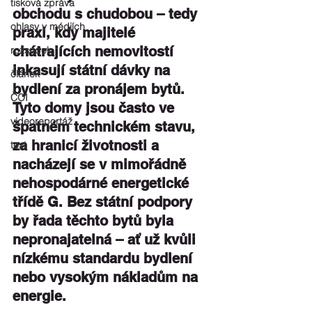
tisková zpráva
obchodu s chudobou – tedy 
ohlasy v médiích
praxi, kdy majitelé 
chátrajících nemovitostí 
rozsudek
inkasují státní dávky na 
článek
bydlení za pronájem bytů. 
ČOI
Tyto domy jsou často ve 
videoreportáž
špatném technickém stavu, 
za hranicí životnosti a 
test
nacházejí se v mimořádně 
nehospodárné energetické 
třídě G. Bez státní podpory 
by řada těchto bytů byla 
nepronajatelná – ať už kvůli 
nízkému standardu bydlení 
nebo vysokým nákladům na 
energie.