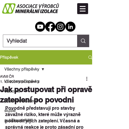
Příspěvek
Všechny příspěvky
AVMI ČR
Všechny příspěvky
1. 10. 2024
Minut čtení: 3
Jak postupovat při opravě
odborné
zateplení po povodni
poziční dokument
Povodně představují pro stavby 
studie
závažné riziko, které může výrazně 
publikace AVMI
poškodit jejich zateplení. Včasná a 
správná reakce je proto zásadní pro 