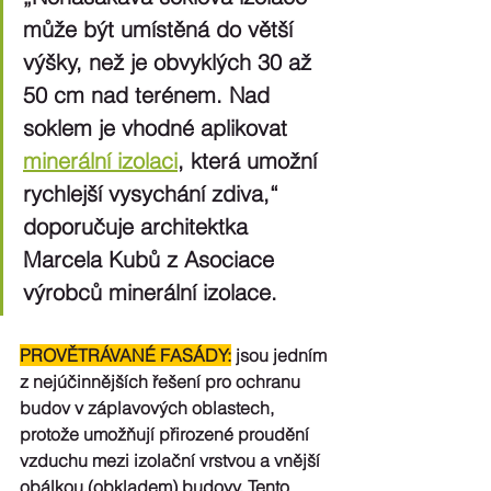
může být umístěná do větší 
výšky, než je obvyklých 30 až 
50 cm nad terénem. Nad 
soklem je vhodné aplikovat 
minerální izolaci
, která umožní 
rychlejší vysychání zdiva,“ 
doporučuje architektka 
Marcela Kubů z Asociace 
výrobců minerální izolace.
PROVĚTRÁVANÉ FASÁDY:
 jsou jedním 
z nejúčinnějších řešení pro ochranu 
budov v záplavových oblastech, 
protože umožňují přirozené proudění 
vzduchu mezi izolační vrstvou a vnější 
obálkou (obkladem) budovy. Tento 