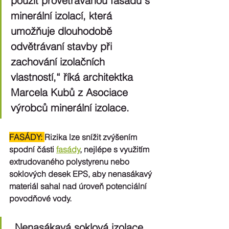
použít provětrávanou fasádu s 
minerální izolací, která 
umožňuje dlouhodobě 
odvětrávaní stavby při 
zachování izolačních 
vlastností,“ říká architektka 
Marcela Kubů z Asociace 
výrobců minerální izolace.
FASÁDY:
Rizika lze snížit zvýšením 
spodní části 
fasády
, nejlépe s využitím 
extrudovaného polystyrenu nebo 
soklových desek EPS, aby nenasákavý 
materiál sahal nad úroveň potenciální 
povodňové vody. 
„Nenasákavá soklová izolace 