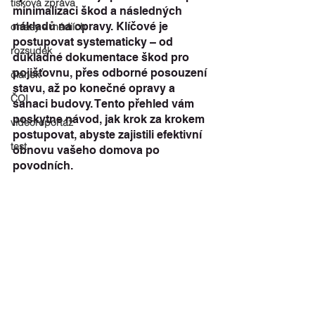
tisková zpráva
minimalizaci škod a následných 
nákladů na opravy. Klíčové je 
ohlasy v médiích
postupovat systematicky – od 
rozsudek
důkladné dokumentace škod pro 
pojišťovnu, přes odborné posouzení 
článek
stavu, až po konečné opravy a 
ČOI
sanaci budovy. Tento přehled vám 
poskytne návod, jak krok za krokem 
videoreportáž
postupovat, abyste zajistili efektivní 
test
obnovu vašeho domova po 
povodních.