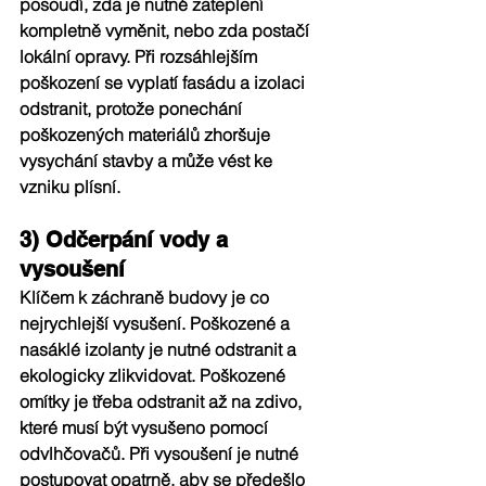
posoudí, zda je nutné zateplení 
kompletně vyměnit, nebo zda postačí 
lokální opravy. Při rozsáhlejším 
poškození se vyplatí fasádu a izolaci 
odstranit, protože ponechání 
poškozených materiálů zhoršuje 
vysychání stavby a může vést ke 
vzniku plísní.
3) Odčerpání vody a 
vysoušení
Klíčem k záchraně budovy je co 
nejrychlejší vysušení. Poškozené a 
nasáklé izolanty je nutné odstranit a 
ekologicky zlikvidovat. Poškozené 
omítky je třeba odstranit až na zdivo, 
které musí být vysušeno pomocí 
odvlhčovačů. Při vysoušení je nutné 
postupovat opatrně, aby se předešlo 