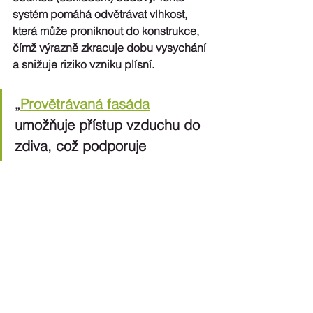
systém pomáhá odvětrávat vlhkost, 
která může proniknout do konstrukce, 
čímž výrazně zkracuje dobu vysychání 
a snižuje riziko vzniku plísní. 
„
Provětrávaná fasáda
umožňuje přístup vzduchu do 
zdiva, což podporuje 
přirozené vysychání domu a 
není nutné sanaci fasády 
oddalovat. Montáž 
provětrávané fasády navíc 
nevyžaduje mokré procesy, 
takže ji lze realizovat při 
jakékoliv venkovní teplotě,“ 