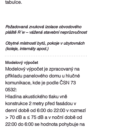
tabulce.
Požadovaná zvuková izolace obvodového 
pláště R´w – vážená stavební neprůzvučnost
Obytné místnosti bytů, pokoje v ubytovnách 
(koleje, internáty apod.)
Modelový výpočet
Modelový výpočet je zpracovaný na 
příkladu panelového domu u hlučné 
komunikace, kde je podle ČSN 73 
0532:
Hladina akustického tlaku vně 
konstrukce 2 metry před fasádou v 
denní době od 6:00 do 22:00 v rozmezí 
> 70 dB a ≤ 75 dB a v noční době od 
22:00 do 6:00 se hodnota pohybuje na 