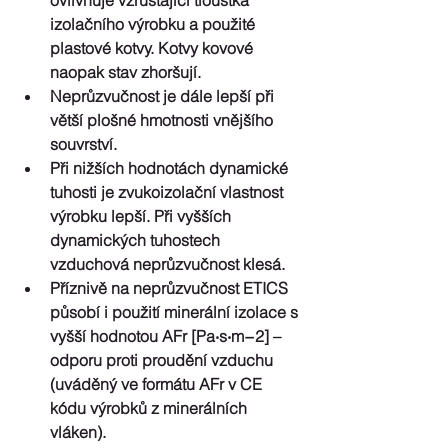
izolačního výrobku a použité 
plastové kotvy. Kotvy kovové 
naopak stav zhoršují.  
Neprůzvučnost je dále lepší při 
větší plošné hmotnosti vnějšího 
souvrství.  
Při nižších hodnotách dynamické 
tuhosti je zvukoizolační vlastnost 
výrobku lepší. Při vyšších 
dynamických tuhostech 
vzduchová neprůzvučnost klesá.  
Příznivě na neprůzvučnost ETICS 
působí i použití minerální izolace s 
vyšší hodnotou AFr [Pa‧s‧m−2] – 
odporu proti proudění vzduchu 
(uváděný ve formátu AFr v CE 
kódu výrobků z minerálních 
vláken).  