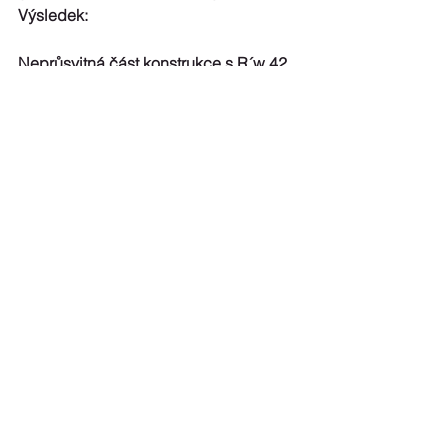
Výsledek:
Neprůsvitná část konstrukce s R´w 42 
dB < požadavek 43 dB
Okenní výplně musí splňovat 
požadavek TZI 4.
Závěr:
Stěna jako celek nevyhovuje 
požadavkům ČSN 73 0532.
3. Stěna panelového domu, zateplená 
– ETICS s MW tl. 200 mm
Použijeme výsledek z akreditovaného 
měření v laboratoři ΔRw = +2 dB
Stěna (neprůsvitná část konstrukce) 
má R´w = 50 dB + 2 dB = 52 dB