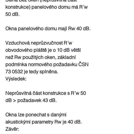
konstrukce) panelového domu má R´w 
50 dB.
Okna panelového domu mají Rw 40 dB.
Vzduchová neprůzvučnost R´w 
obvodového pláště je o 10 dB větší 
než Rw použitých oken, základní 
podmínka normového požadavku ČSN 
73 0532 je tedy splněna.
Výsledek:
Neprůsvitná část konstrukce s R´w 50 
dB > požadavek 43 dB.
Okna lze ponechat s danými 
akustickými parametry Rw je 40 dB.
Závěr: