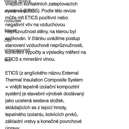
tisková zpráva
vnějších kontaktních zateplovacích 
systémů (ETICS). Podle této revize 
ohlasy v médiích
může mít ETICS pozitivní nebo 
rozsudek
negativní vliv na vzduchovou 
článek
neprůzvučnost stěny, na kterou byl 
aplikován. V článku uvádíme postup 
ČOI
stanovení vzduchové neprůzvučnosti, 
videoreportáž
konkrétní výpočty a výsledky měření na 
ETICS s minerální vlnou.
test
ETICS (z anglického názvu External 
Thermal Insulation Composite System 
= vnější tepelně izolační kompozitní 
systém) je stavební výrobek dodávaný 
jako ucelená sestava složek, 
skládajících se z lepicí hmoty, 
tepelného izolantu, kotvících prvků, 
základní vrstvy a konečné povrchové 
úpravy.