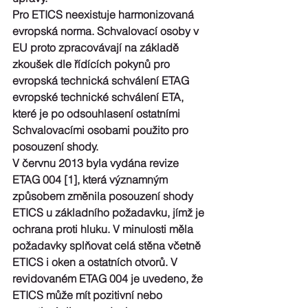
Pro ETICS neexistuje harmonizovaná 
evropská norma. Schvalovací osoby v 
EU proto zpracovávají na základě 
zkoušek dle řídících pokynů pro 
evropská technická schválení ETAG 
evropské technické schválení ETA, 
které je po odsouhlasení ostatními 
Schvalovacími osobami použito pro 
posouzení shody.
V červnu 2013 byla vydána revize 
ETAG 004 [1], která významným 
způsobem změnila posouzení shody 
ETICS u základního požadavku, jímž je 
ochrana proti hluku. V minulosti měla 
požadavky splňovat celá stěna včetně 
ETICS i oken a ostatních otvorů. V 
revidovaném ETAG 004 je uvedeno, že 
ETICS může mít pozitivní nebo 