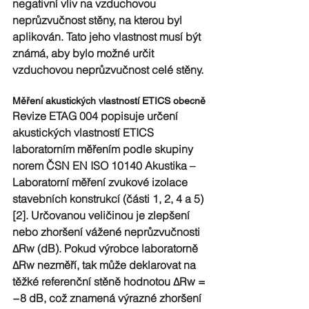
negativní vliv na vzduchovou 
neprůzvučnost stěny, na kterou byl 
aplikován. Tato jeho vlastnost musí být 
známá, aby bylo možné určit 
vzduchovou neprůzvučnost celé stěny.
Měření akustických vlastností ETICS obecně
Revize ETAG 004 popisuje určení 
akustických vlastností ETICS 
laboratorním měřením podle skupiny 
norem ČSN EN ISO 10140 Akustika – 
Laboratorní měření zvukové izolace 
stavebních konstrukcí (části 1, 2, 4 a 5) 
[2]. Určovanou veličinou je zlepšení 
nebo zhoršení vážené neprůzvučnosti 
ΔRw (dB). Pokud výrobce laboratorně 
ΔRw nezměří, tak může deklarovat na 
těžké referenční stěně hodnotou ΔRw = 
−8 dB, což znamená výrazné zhoršení 