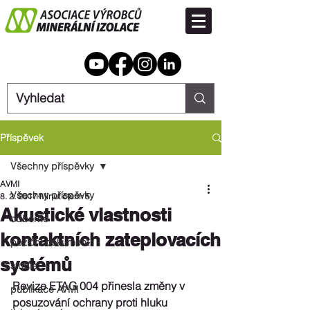
Příspěvek
Všechny příspěvky
AVMI
Všechny příspěvky
8. 2. 2017
Minut čtení: 5
Akustické vlastnosti
odborné
kontaktních zateplovacích
poziční dokument
systémů
studie
Revize ETAG 004 přinesla změny v 
publikace AVMI
posuzování ochrany proti hluku 