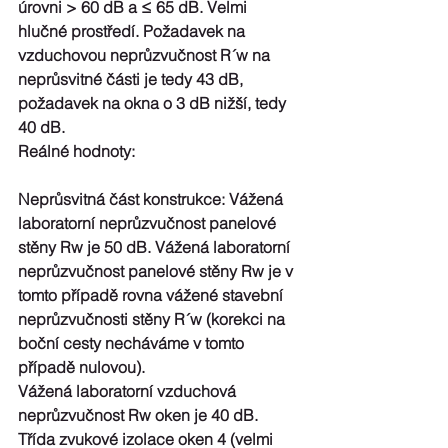
úrovni > 60 dB a ≤ 65 dB. Velmi 
hlučné prostředí. Požadavek na 
vzduchovou neprůzvučnost R´w na 
neprůsvitné části je tedy 43 dB, 
požadavek na okna o 3 dB nižší, tedy 
40 dB.
Reálné hodnoty:
Neprůsvitná část konstrukce: Vážená 
laboratorní neprůzvučnost panelové 
stěny Rw je 50 dB. Vážená laboratorní 
neprůzvučnost panelové stěny Rw je v 
tomto případě rovna vážené stavební 
neprůzvučnosti stěny R´w (korekci na 
boční cesty necháváme v tomto 
případě nulovou).
Vážená laboratorní vzduchová 
neprůzvučnost Rw oken je 40 dB. 
Třída zvukové izolace oken 4 (velmi 