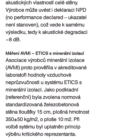
akustických vlastností celé stěny. 
Výrobce může uvést i deklaraci NPD 
(no performance declared – ukazatel 
není stanoven), což vede k samému 
výsledku, tedy k akustické degradaci 
−8 dB.
Měření AVMI – ETICS s minerální izolací
Asociace výrobců minerální izolace 
(AVMI) proto prověřila v akreditované 
laboratoři hodnoty vzduchové 
neprůzvučnosti u systému ETICS s 
minerální izolací. Jako podkladní 
(referenční) byla zvolena normová 
standardizovaná železobetonová 
stěna tloušťky 15 cm, plošná hmotnost 
350±50 kg/m2, o ploše 10 m2. Při 
volbě sytému byl uplatněn princip 
výběru kritického reprezentanta. 