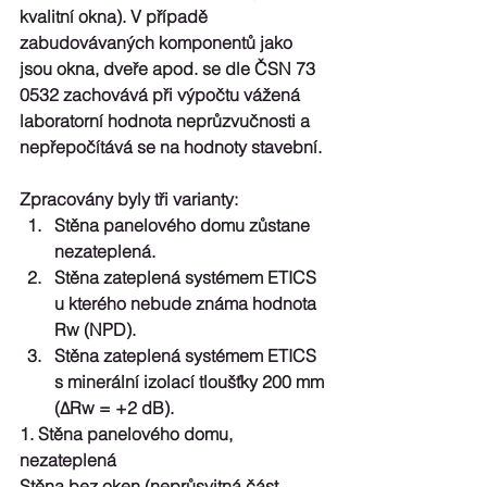
kvalitní okna). V případě 
zabudovávaných komponentů jako 
jsou okna, dveře apod. se dle ČSN 73 
0532 zachovává při výpočtu vážená 
laboratorní hodnota neprůzvučnosti a 
nepřepočítává se na hodnoty stavební.
Zpracovány byly tři varianty: 
Stěna panelového domu zůstane 
nezateplená.  
Stěna zateplená systémem ETICS 
u kterého nebude známa hodnota 
Rw (NPD).  
Stěna zateplená systémem ETICS 
s minerální izolací tloušťky 200 mm 
(ΔRw = +2 dB). 
1. Stěna panelového domu, 
nezateplená
Stěna bez oken (neprůsvitná část 