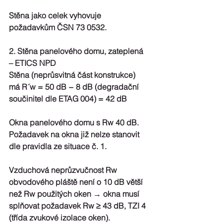
Stěna jako celek vyhovuje 
požadavkům ČSN 73 0532.
2. Stěna panelového domu, zateplená 
– ETICS NPD
Stěna (neprůsvitná část konstrukce) 
má R´w = 50 dB − 8 dB (degradační 
součinitel dle ETAG 004) = 42 dB
Okna panelového domu s Rw 40 dB. 
Požadavek na okna již nelze stanovit 
dle pravidla ze situace č. 1.
Vzduchová neprůzvučnost Rw 
obvodového pláště není o 10 dB větší 
než Rw použitých oken → okna musí 
splňovat požadavek Rw ≥ 43 dB, TZI 4 
(třída zvukové izolace oken).