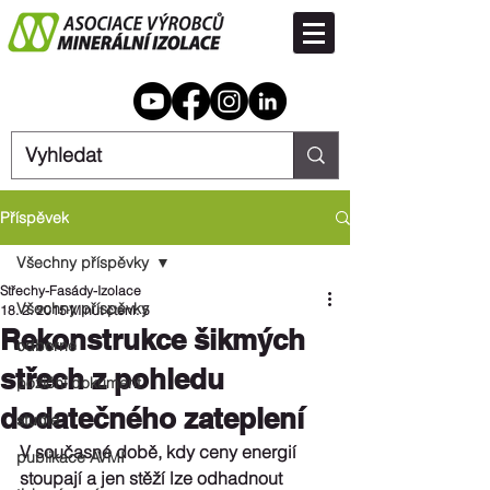
Příspěvek
Všechny příspěvky
Střechy-Fasády-Izolace
Všechny příspěvky
18. 2. 2015
Minut čtení: 5
Rekonstrukce šikmých
odborné
střech z pohledu
poziční dokument
dodatečného zateplení
studie
V současné době, kdy ceny energií 
publikace AVMI
stoupají a jen stěží lze odhadnout 