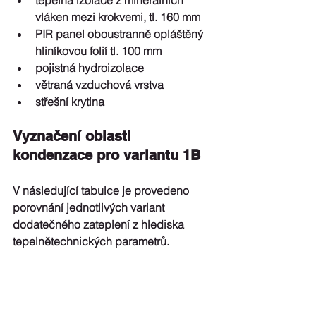
tepelná izolace z minerálních 
vláken mezi krokvemi, tl. 160 mm  
PIR panel oboustranně opláštěný 
hliníkovou folií tl. 100 mm  
pojistná hydroizolace  
větraná vzduchová vrstva  
střešní krytina 
Vyznačení oblasti 
kondenzace pro variantu 1B
V následující tabulce je provedeno 
porovnání jednotlivých variant 
dodatečného zateplení z hlediska 
tepelnětechnických parametrů.