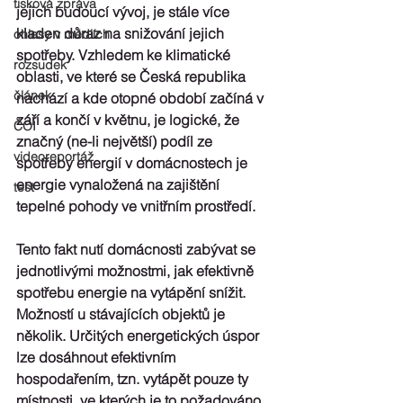
tisková zpráva
jejich budoucí vývoj, je stále více 
kladen důraz na snižování jejich 
ohlasy v médiích
spotřeby. Vzhledem ke klimatické 
rozsudek
oblasti, ve které se Česká republika 
článek
nachází a kde otopné období začíná v 
září a končí v květnu, je logické, že 
ČOI
značný (ne-li největší) podíl ze 
videoreportáž
spotřeby energií v domácnostech je 
energie vynaložená na zajištění 
test
tepelné pohody ve vnitřním prostředí.
Tento fakt nutí domácnosti zabývat se 
jednotlivými možnostmi, jak efektivně 
spotřebu energie na vytápění snížit. 
Možností u stávajících objektů je 
několik. Určitých energetických úspor 
lze dosáhnout efektivním 
hospodařením, tzn. vytápět pouze ty 
místnosti, ve kterých je to požadováno, 