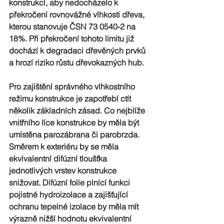
konstrukcí, aby nedocházelo k 
překročení rovnovážné vlhkosti dřeva, 
kterou stanovuje ČSN 73 0540-2 na 
18%. Při překročení tohoto limitu již 
dochází k degradaci dřevěných prvků 
a hrozí riziko růstu dřevokazných hub.
Pro zajištění správného vlhkostního 
režimu konstrukce je zapotřebí ctít 
několik základních zásad. Co nejblíže 
vnitřního líce konstrukce by měla být 
umístěna parozábrana či parobrzda. 
Směrem k exteriéru by se měla 
ekvivalentní difúzní tloušťka 
jednotlivých vrstev konstrukce 
snižovat. Difúzní folie plnící funkci 
pojistné hydroizolace a zajišťující 
ochranu tepelné izolace by měla mít 
výrazně nižší hodnotu ekvivalentní 