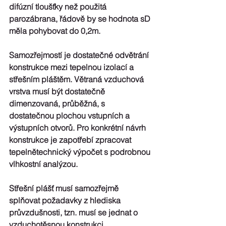
difúzní tloušťky než použitá 
parozábrana, řádově by se hodnota sD 
měla pohybovat do 0,2m. 
Samozřejmostí je dostatečné odvětrání 
konstrukce mezi tepelnou izolací a 
střešním pláštěm. Větraná vzduchová 
vrstva musí být dostatečně 
dimenzovaná, průběžná, s 
dostatečnou plochou vstupních a 
výstupních otvorů. Pro konkrétní návrh 
konstrukce je zapotřebí zpracovat 
tepelnětechnický výpočet s podrobnou 
vlhkostní analýzou.
Střešní plášť musí samozřejmě 
splňovat požadavky z hlediska 
průvzdušnosti, tzn. musí se jednat o 
vzduchotěsnou konstrukci.