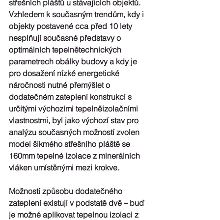
střešních plášťů u stávajících objektů. 
Vzhledem k současným trendům, kdy i 
objekty postavené cca před 10 lety 
nesplňují současné představy o 
optimálních tepelnětechnických 
parametrech obálky budovy a kdy je 
pro dosažení nízké energetické 
náročnosti nutné přemýšlet o 
dodatečném zateplení konstrukcí s 
určitými výchozími tepelněizolačními 
vlastnostmi, byl jako výchozí stav pro 
analýzu současných možností zvolen 
model šikmého střešního pláště se 
160mm tepelné izolace z minerálních 
vláken umístěnými mezi krokve.
Možnosti způsobu dodatečného 
zateplení existují v podstatě dvě – buď 
je možné aplikovat tepelnou izolaci z 