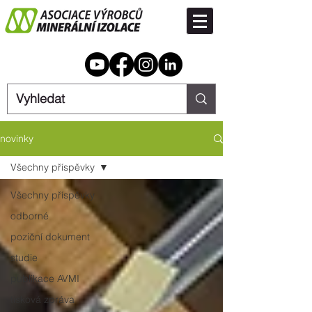
novinky
Všechny příspěvky
Všechny příspěvky
odborné
poziční dokument
studie
publikace AVMI
tisková zpráva