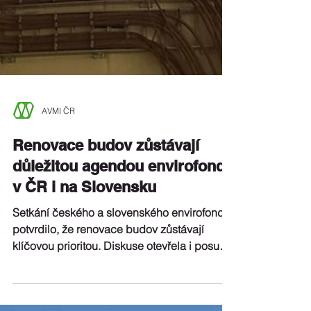
AVMI ČR
Renovace budov zůstávají
důležitou agendou envirofondů
v ČR i na Slovensku
Setkání českého a slovenského envirofondu
potvrdilo, že renovace budov zůstávají
klíčovou prioritou. Diskuse otevřela i posun
podpory směrem k veřejným budovám a