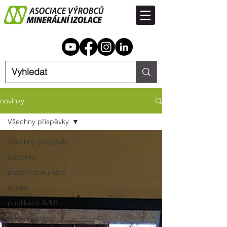
novinky
Všechny příspěvky
Všechny příspěvky
odborné
poziční dokument
studie
publikace AVMI
tisková zpráva