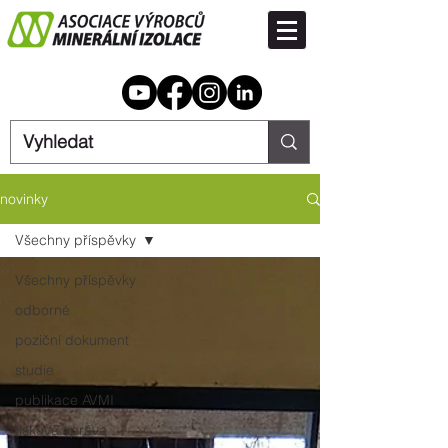
novinky
Všechny příspěvky
Všechny příspěvky
odborné
poziční dokument
studie
publikace AVMI
tisková zpráva