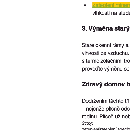
Zateplení minerá
vlhkosti na stu
3. Výměna star
Staré okenní rámy a 
vlhkosti ze vzduchu
s termoizolačními tro
proveďte výměnu so
Zdravý domov be
Dodržením těchto tří
– nejenže plísně odst
rodinu. Plíseň už ne
Štítky:
zateplení
zateplení střech