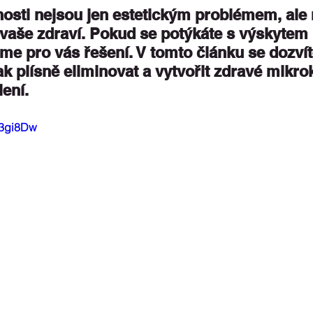
osti nejsou jen estetickým problémem, ale
vaše zdraví. Pokud se potýkáte s výskytem p
e pro vás řešení. V tomto článku se dozvít
jak plísně eliminovat a vytvořit zdravé mikro
ení.
Y3gi8Dw