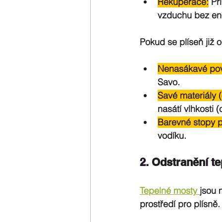
Rekuperace:
 Př
vzduchu bez ene
Pokud se plíseň již o
Nenasákavé povr
Savo.
Savé materiály (o
nasátí vlhkosti 
Barevné stopy po
vodíku.
2. Odstranění t
Tepelné mosty 
jsou 
prostředí pro plísně.