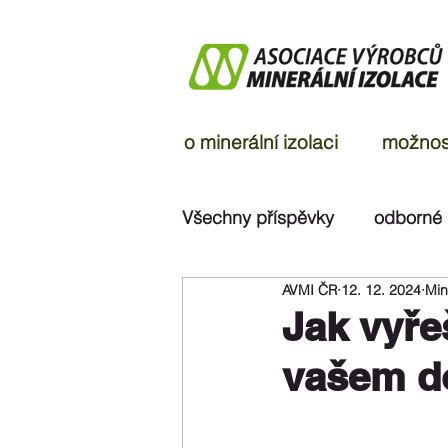
o minerální izolaci
možnost
Všechny příspěvky
odborné
AVMI ČR
12. 12. 2024
Min
ohlasy v médiích
rozsu
Jak vyře
vašem 