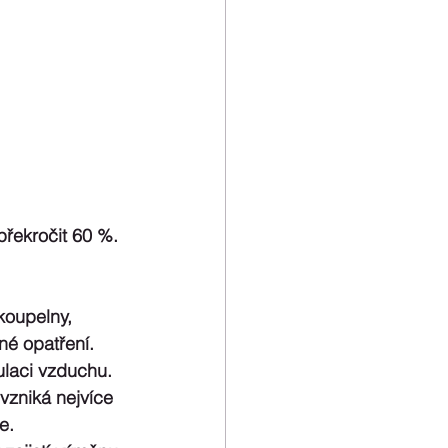
překročit 60 %. 
koupelny, 
né opatření.
kulaci vzduchu.
vzniká nejvíce 
e.