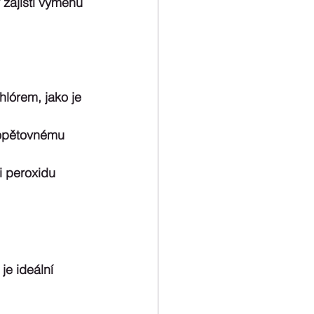
 zajistí výměnu 
hlórem, jako je 
 opětovnému 
i peroxidu 
je ideální 