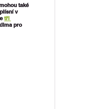
 mohou také 
lísní v 
e 
tři 
klima pro 