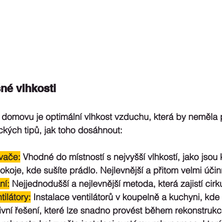
né vlhkosti
 domovu je 
optimální vlhkost vzduchu
, která by neměla 
ických tipů, jak toho dosáhnout:
vače:
 Vhodné do místností s nejvyšší vlhkostí, jako jsou 
oje, kde sušíte prádlo. Nejlevnější a přitom velmi účin
ní:
Nejjednodušší a nejlevnější metoda, která zajistí cir
ilátory:
 Instalace ventilátorů v koupelně a kuchyni, kde 
ktivní řešení, které lze snadno provést během rekonstrukc