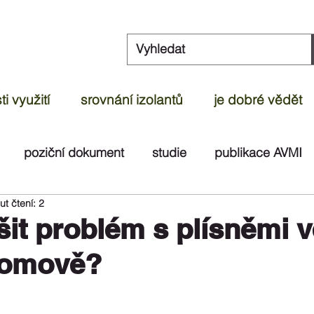
i využití
srovnání izolantů
je dobré vědět
poziční dokument
studie
publikace AVMI
ut čtení: 2
dek
článek
ČOI
videoreportáž
test
šit problém s plísněmi v
domově?