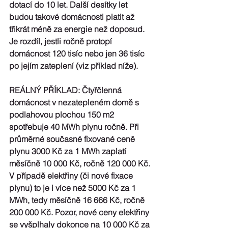
dotací do 10 let. Další desítky let 
budou takové domácnosti 
platit až 
třikrát méně za energie než doposud
. 
Je rozdíl, jestli ročně protopí 
domácnost 120 tisíc nebo jen 36 tisíc 
po jejím zateplení (viz příklad níže).
REÁLNÝ PŘÍKLAD:
 Čtyřčlenná 
domácnost v 
nezatepleném
 domě s 
podlahovou plochou 150 m2 
spotřebuje 
40 MWh plynu ročně. 
Při 
průměrné současné fixované ceně 
plynu
 3000 Kč za 1 MWh
 zaplatí 
měsíčně 10 000 Kč, ročně 
120 000 Kč
. 
V případě elektřiny (či nové fixace 
plynu) to je i více než 5000 Kč za 1 
MWh, tedy měsíčně 16 666 Kč, ročně 
200 000 Kč
. Pozor, nové ceny elektřiny 
se vyšplhaly dokonce na 10 000 Kč za 