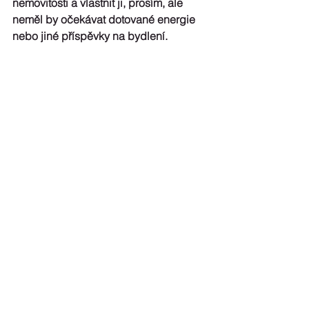
nemovitosti a vlastnit ji, prosím, ale 
neměl by očekávat dotované energie 
nebo jiné příspěvky na bydlení.
Kde na investice vzít?
Evropská unie se svým rozhodnutím 
zavazuje k 
masivním investicím do 
akcelerace renovací
. Klíčovou roli v 
dofinancování budou hrát banky 
včetně těch specializovaných, jako 
jsou stavební spořitelny, hypoteční 
banky či záruční a rozvojové banky.
Úvěrové a finanční instituce mohou 
díky svým službám a znalostem trhu 
řádně posoudit rizika
 a nabízet 
spotřebitelům skutečně 
zvýhodněné 
zelené produkty
. A také stimulovat 