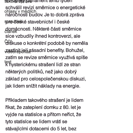
Evropský parlament tento týden 
tisková zpráva
schválil revizi směrnice o energetické 
ohlasy v médiích
náročnosti budov. Je to 
dobrá zpráva
rozsudek
pro české stavebnictví i české 
domácnosti. Některé části směrnice 
článek
sice vzbudily ihned kontroverzi, ale 
ČOI
diskuse o konkrétní podobě by neměla 
zastínit její zásadní benefity. Bohužel, 
videoreportáž
zatím se revize směrnice využívá spíše 
test
k 
hysterickému strašení lidí ze stran 
některých politiků,
 než jako dobrý 
základ pro celospolečenskou diskuzi, 
jak lidem snížit náklady na energie.
Příkladem takového strašení je lidem 
říkat, že 
zateplení domku z 80. let je 
vyjde na statisíce
 a přitom neříct, že 
tyto statisíce se lidem vrátí 
se 
stávajícími dotacemi do 5
 let, bez 