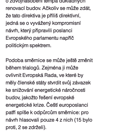
o zdvojnásobení tempa důkladných 
renovací budov
. Ačkoliv se může zdát, 
že tato direktiva je příliš direktivní, 
jedná se o 
vyvážený kompromisní 
návrh
, který připravili poslanci 
Evropského parlamentu napříč 
politickým spektrem.
Podoba směrnice se může ještě změnit 
během trialogů. Zejména ji může 
ovlivnit Evropská Rada, ve které by 
měly členské státy stvrdit svůj závazek 
ke snižování energetické náročnosti 
budov, jakožto řešení evropské 
energetické krize. 
Čeští europoslanci 
patří spíše k odpůrcům směrnice: 
pro 
návrh hlasovali pouze 4 z nich (15 bylo 
proti, 2 se zdrželi).