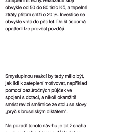
zateplení střechy
. Realizace stojí 
obvykle od 50 do 80 tisíc Kč, a tepelné 
ztráty přitom sníží o 20 %.
 Investice se 
obvykle vrátí do pěti let. Další úsporná 
opatření lze provést později.
Smysluplnou reakcí by tedy mělo být, 
jak lidi k zateplení motivovat
, například 
pomocí bezúročných půjček ve 
spojení s dotací, a nikoli okamžitě 
smést revizi směrnice ze stolu se slovy 
„pryč s bruselským diktátem“. 
Na pozadí tohoto návrhu je totiž 
snaha 