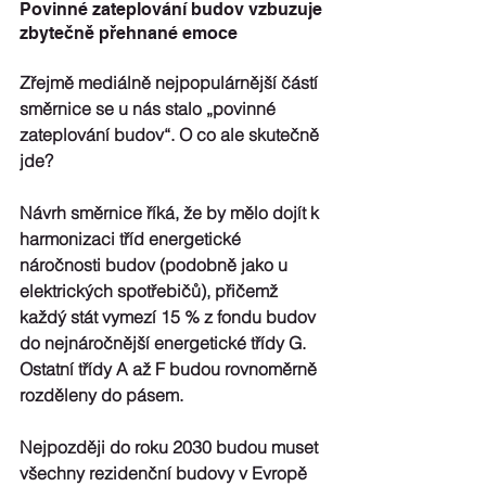
Povinné zateplování budov vzbuzuje 
zbytečně přehnané emoce
Zřejmě mediálně nejpopulárnější částí 
směrnice se u nás stalo 
„povinné 
zateplování budov“. O co ale skutečně 
jde?
Návrh směrnice říká, že by mělo dojít k 
harmonizaci tříd energetické 
náročnosti budov (podobně jako u 
elektrických spotřebičů), přičemž 
každý stát vymezí 15 % z fondu budov 
do nejnáročnější energetické třídy G. 
Ostatní třídy A až F budou rovnoměrně 
rozděleny do pásem.  
Nejpozději do roku 2030 budou muset 
všechny rezidenční budovy v Evropě 