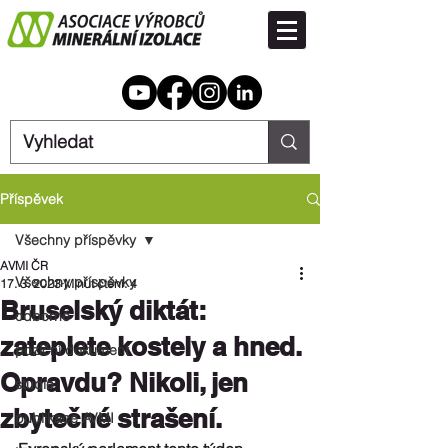
Příspěvek
Všechny příspěvky
AVMI ČR
Všechny příspěvky
17. 3. 2023
Minut čtení: 4
Bruselský diktát:
odborné
zateplete kostely a hned.
poziční dokument
Opravdu? Nikoli, jen
studie
zbytečné strašení.
publikace AVMI