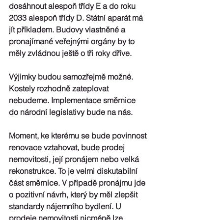
dosáhnout alespoň třídy E a do roku 
2033 alespoň třídy D. 
Státní aparát má 
jít příkladem.
 Budovy vlastněné a 
pronajímané veřejnými orgány by to 
měly zvládnou ještě o tři roky dříve. 
Výjimky budou samozřejmě možné.
Kostely rozhodně zateplovat 
nebudeme.
 Implementace směrnice 
do národní legislativy bude na nás. 
Moment, ke kterému se bude 
povinnost 
renovace
 vztahovat, bude prodej 
nemovitosti, její pronájem nebo velká 
rekonstrukce. To je velmi diskutabilní 
část směrnice. V případě pronájmu jde 
o pozitivní návrh, který by měl 
zlepšit 
standardy nájemního bydlení
. U 
prodeje nemovitosti nicméně lze 