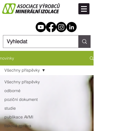
novinky
Všechny příspěvky
Všechny příspěvky
odborné
poziční dokument
studie
publikace AVMI
tisková zpráva