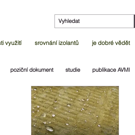
i využití
srovnání izolantů
je dobré vědět
poziční dokument
studie
publikace AVMI
dek
článek
ČOI
videoreportáž
test