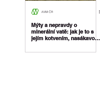
AVMI ČR
Mýty a nepravdy o
minerální vatě: jak je to s
jejím kotvením, nasákavostí
a odolností vůči větru?
Asociace 
L 66352 veden