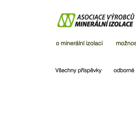
o minerální izolaci
možnost
Všechny příspěvky
odborné
ohlasy v médiích
rozsu