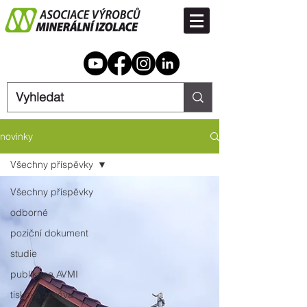
novinky
Všechny příspěvky
Všechny příspěvky
odborné
poziční dokument
studie
publikace AVMI
tisková zpráva