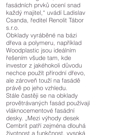
fasádních prvků ocení snad
každý majitel,“ uvádí Ladislav
Csanda, ředitel Renolit Tábor
s.r.o.
Obklady vyráběné na bázi
dřeva a polymeru, například
Woodplastic jsou ideálním
řešením všude tam, kde
investor z jakéhokoli důvodu
nechce použít přírodní dřevo,
ale zároveň touží na fasádě
právě po jeho vzhledu.
Stále častěji se na obklady
provětrávaných fasád používají
vláknocementové fasádní
desky. „Mezi výhody desek
Cembrit patří zejména dlouhá
životnost a funkčnost, vysoká