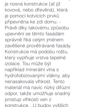
je nosná konstrukce (ať již
kovová, nebo dřevěná), která
je pomocí kotvících prvků
připevněna ke zdi domu. -
Právě díky takovému způsobu
upevnění se těmto fasádám
správně říká celým jménem
zavěšené provětrávané fasády.
Konstrukce má podobu roštu,
který vyplňuje vrstva tepelné
izolace. Tou může být
například minerální vlna s
hydrofobizovanými vlákny, aby
nenasakovala vlhkost. Tento
materiál má navíc nízký difúzní
odpor, takže umožňuje snadný
prostup vlhkosti ven z
konstrukce. „U budov vyšších