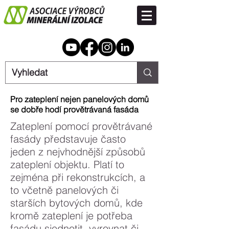
Pro zateplení nejen panelových domů
se dobře hodí provětrávaná fasáda
Zateplení pomocí provětrávané
fasády představuje často
jeden z nejvhodnější způsobů
zateplení objektu. Platí to
zejména při rekonstrukcích, a
to včetně panelových či
starších bytových domů, kde
kromě zateplení je potřeba
fasádu sjednotit, vyrovnat či