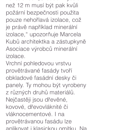
než 12 m musí být pak kvůli
požární bezpečnosti použita
pouze nehořlavá izolace, což
je právě například minerální
izolace,“ upozorňuje Marcela
Kubů architektka a zástupkyně
Asociace výrobců minerální
izolace.
Vrchní pohledovou vrstvu
provětrávané fasády tvoří
obkladové fasádní desky či
panely. Ty mohou být vyrobeny
z různých druhů materiálů.
Nejčastěji jsou dřevěné,
kovové, dřevovláknité či
vláknocementové. I na
provětrávanou fasádu lze
aplikovat i klasickou omítku. Na