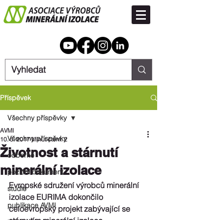
Příspěvek
Všechny příspěvky
AVMI
Všechny příspěvky
10. 5. 2017
Minut čtení: 2
Životnost a stárnutí
odborné
minerální izolace
poziční dokument
Evropské sdružení výrobců minerální 
studie
izolace EURIMA dokončilo 
publikace AVMI
celoevropský projekt zabývající se 