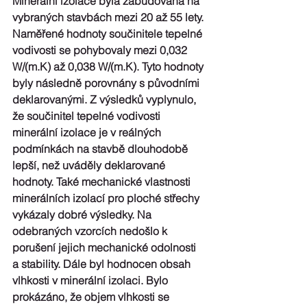
Minerální izolace byla zabudována na 
vybraných stavbách mezi 20 až 55 lety. 
Naměřené hodnoty součinitele tepelné 
vodivosti se pohybovaly mezi 0,032 
W/(m.K) až 0,038 W/(m.K). Tyto hodnoty 
byly následně porovnány s původními 
deklarovanými. Z výsledků vyplynulo, 
že součinitel tepelné vodivosti 
minerální izolace je v reálných 
podmínkách na stavbě dlouhodobě 
lepší, než uváděly deklarované 
hodnoty. Také mechanické vlastnosti 
minerálních izolací pro ploché střechy 
vykázaly dobré výsledky. Na 
odebraných vzorcích nedošlo k 
porušení jejich mechanické odolnosti 
a stability. Dále byl hodnocen obsah 
vlhkosti v minerální izolaci. Bylo 
prokázáno, že objem vlhkosti se 