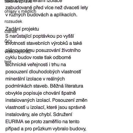
stárnutím minerální izolace 
tisková zpráva
zabudované před více než dvaceti lety 
ohlasy v médiích
v různých budovách a aplikacích.
rozsudek
Zadání projektu
článek
S narůstající poptávkou po vyšší 
ČOI
životnosti stavebních výrobků a také 
plánovanému posuzování životního 
videoreportáž
cyklu budov roste tlak odborné 
test
technické veřejnosti i trhu na 
posouzení dlouhodobých vlastností 
minerální izolace v reálných 
podmínkách staveb. Běžná literatura 
obvykle popisuje chování špatně 
instalovaných izolací. Posouzení změn 
vlastností u izolací, které jsou správně 
instalovány, ale chybí. Sdružení 
EURIMA se proto zaměřilo na tento 
případ a pro průzkum vybralo budovy, 