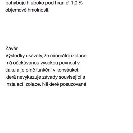
pohybuje hluboko pod hranicí 1,0 % 
objemové hmotnosti.
Závěr
Výsledky ukázaly, že minerální izolace 
má očekávanou vysokou pevnost v 
tlaku a je plně funkční v konstrukci, 
která nevykazuje závady související s 
instalací izolace. Některé posuzované 
parametry jako např. tepelná vodivost 
vykázaly dokonce lepší hodnoty, než 
byly deklarované. Bylo prokázáno, že 
vlastnosti minerální izolace se v 
důsledku stárnutí nezhoršují. I po více 
než 50 letech má minerální izolace 