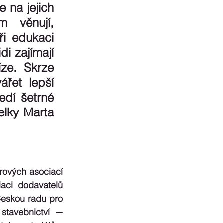
na jejich 
 věnují, 
i edukaci 
i zajímají 
ze. Skrze 
řet lepší 
dí šetrné 
elky Marta 
ových asociací 
aci dodavatelů 
eskou radu pro 
tavebnictví ─ 