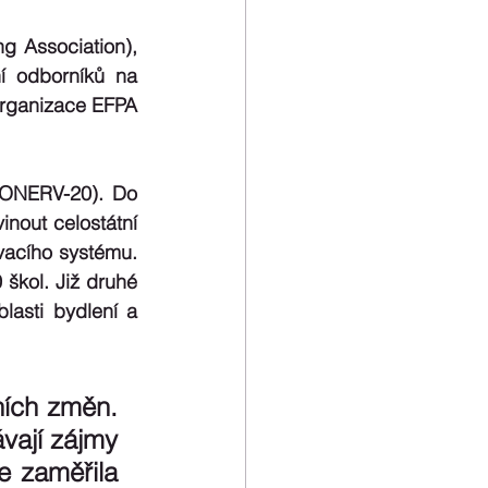
 Association), 
í odborníků na 
organizace EFPA 
ONERV-20). Do 
nout celostátní 
vacího systému. 
škol. Již druhé 
asti bydlení a 
ních změn. 
ají zájmy 
 zaměřila 