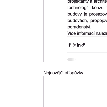
projektanty a archit
technologií, konzult
budovy je prosazova
budovách, propojova
poradenství. 
Více informací nalez
Nejnovější příspěvky