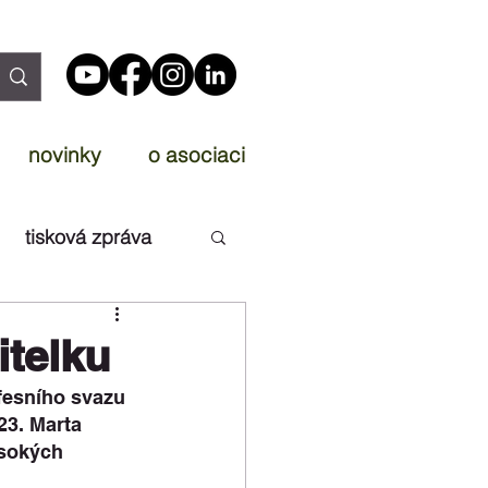
novinky
o asociaci
tisková zpráva
telku
fesního svazu 
23. Marta 
ysokých 