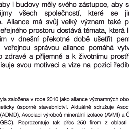
aby i budovy měly svého zástupce, aby se 
my všech společností, které se jim
. Aliance má svůj velký význam také př
řejného prostoru dostává témata, která lid
im v dnešní překotné době ušetřit pení
 veřejnou správou aliance pomáhá vytvá
 zdravé a příjemné a k životnímu prostře
isuje svou motivaci a vize na pozici ředit
la založena v roce 2010 jako aliance významných obor
eticky úsporné stavebnictví. Aktuálně sdružuje Asoci
DMD), Asociaci výrobců minerální izolace (AVMI) a Č
GBC). Reprezentuje tak přes 250 firem z oblasti s