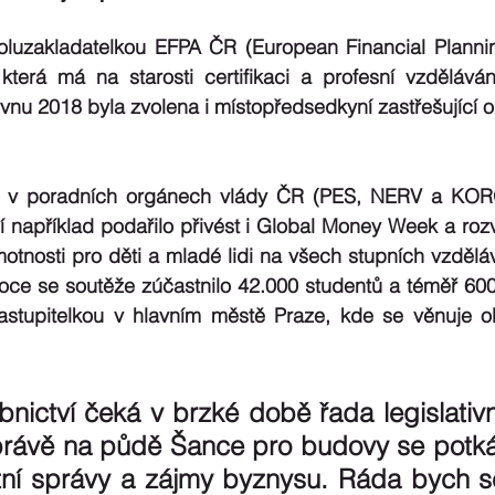
oluzakladatelkou EFPA ČR (European Financial Planning
která má na starosti certifikaci a profesní vzděláván
rvnu 2018 byla zvolena i místopředsedkyní zastřešující 
ké v poradních orgánech vlády ČR (PES, NERV a KOR
í například podařilo přivést i Global Money Week a rozvi
otnosti pro děti a mladé lidi na všech stupních vzdělá
oce se soutěže zúčastnilo 42.000 studentů a téměř 600 
astupitelkou v hlavním městě Praze, kde se věnuje obl
bnictví čeká v brzké době řada legislativ
rávě na půdě Šance pro budovy se potkáv
tní správy a zájmy byznysu. Ráda bych se