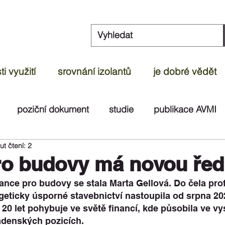
i využití
srovnání izolantů
je dobré vědět
poziční dokument
studie
publikace AVMI
ut čtení: 2
dek
článek
ČOI
videoreportáž
test
o budovy má novou ředi
ance pro budovy se stala Marta Gellová. Do čela pro
geticky úsporné stavebnictví nastoupila od srpna 20
 20 let pohybuje ve světě financí, kde působila ve v
adenských pozicích. 