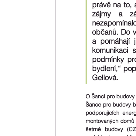
právě na to, 
zájmy a záj
nezapomínalo
občanů. Do ve
a pomáhají j
komunikaci s
podmínky pro
bydlení,“ pop
Gellová.
O Šanci pro budovy
Šance pro budovy by
podporujících energ
montovaných domů (A
šetrné budovy (CZ