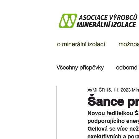
o minerální izolaci
možnost
Všechny příspěvky
odborné
AVMI ČR
15. 11. 2023
Min
ohlasy v médiích
rozsu
Šance pr
Novou ředitelkou Š
podporujícího ener
Gellová se více než
exekutivních a por