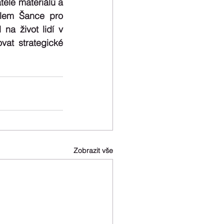
ele materiálů a 
Cílem Šance pro 
na život lidí v 
at strategické 
Zobrazit vše