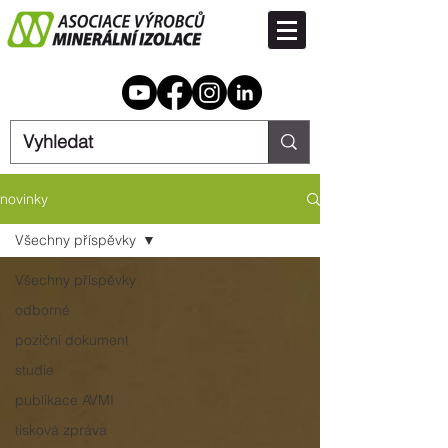
novinky
Všechny příspěvky
Všechny příspěvky
odborné
poziční dokument
studie
publikace AVMI
tisková zpráva