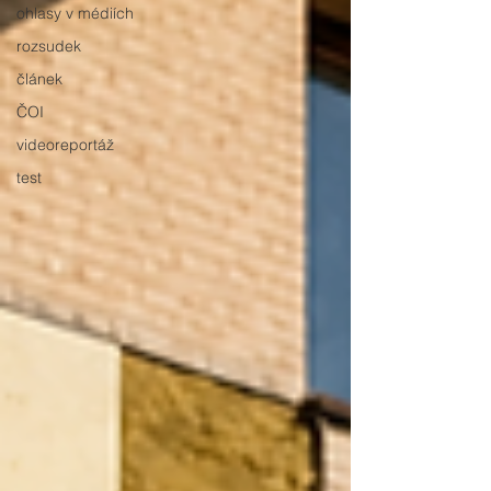
ohlasy v médiích
rozsudek
článek
ČOI
videoreportáž
test