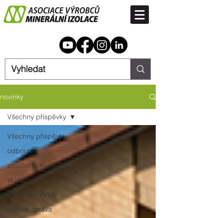
novinky
Všechny příspěvky
Všechny příspěvky
odborné
poziční dokument
studie
publikace AVMI
tisková zpráva