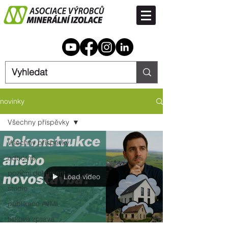
novinky
Všechny příspěvky
Všechny příspěvky
odborné
poziční dokument
Load video
studie
publikace AVMI
tisková zpráva