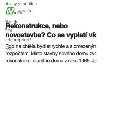
ohlasy v médiích
AVMI ČR
rozsudek
článek
Rekonstrukce, nebo
ČOI
novostavba? Co se vyplatí víc?
videoreportáž
Rodina chtěla bydlet rychle a s omezeným
test
rozpočtem. Místo stavby nového domu zvolili
rekonstrukci staršího domu z roku 1965. Jak
jejich rozhodnutí ovlivnil projektant, co se
nepovedlo – a co by dnes udělali jinak?
Inspirujte se jejich příběhem a zjistěte, jak se
vyhnout typickým chybám.