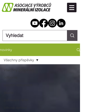
novinky
Všechny příspěvky
Všechny příspěvky
odborné
poziční dokument
studie
publikace AVMI
tisková zpráva