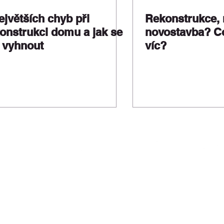
ejvětších chyb při
Rekonstrukce,
onstrukci domu a jak se
novostavba? Co
 vyhnout
víc?
Asociace 
L 66352 veden