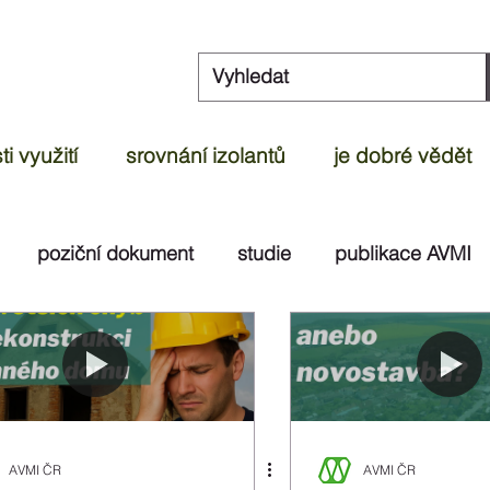
i využití
srovnání izolantů
je dobré vědět
poziční dokument
studie
publikace AVMI
dek
článek
ČOI
videoreportáž
test
AVMI ČR
AVMI ČR