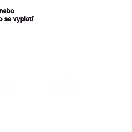
 nebo
 se vyplatí
výrobců minerální izolace, z.s.
á u Městského soudu v Praze,