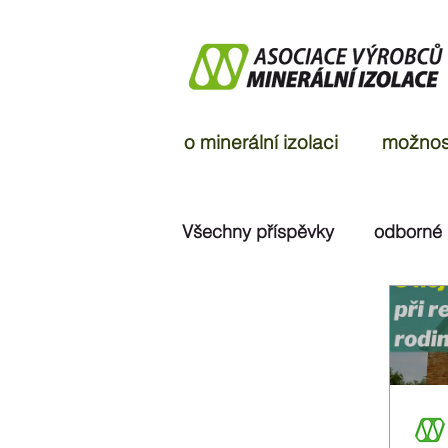
o minerální izolaci
možnost
Všechny příspěvky
odborné
ohlasy v médiích
rozsu