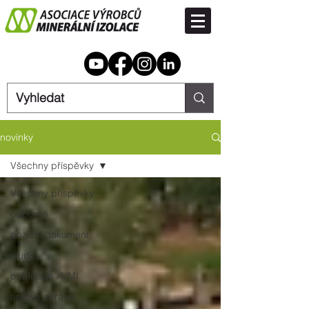
novinky
Všechny příspěvky
Všechny příspěvky
odborné
poziční dokument
studie
publikace AVMI
tisková zpráva