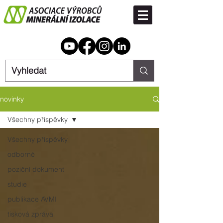
novinky
Všechny příspěvky
Všechny příspěvky
odborné
poziční dokument
studie
publikace AVMI
tisková zpráva