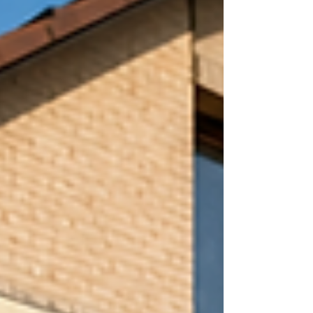
nebo okny, největší úspory přinese kvalitní
zateplení. Chytrá regulace má největší smysl
až ve chvíli, kdy dům zbytečně neztrácí
teplo.