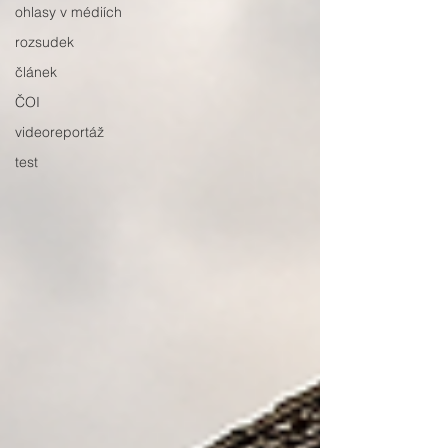
ohlasy v médiích
rozsudek
článek
ČOI
videoreportáž
test