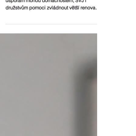
Bezúročné půjčky v nové Nové zelené
úsporám mohou domácnostem, SVJ i
družstvům pomoci zvládnout větší renovaci
najednou. Podle Marcely Kubů z AVMI ale
dává největší smysl začít přípravou už teď a
řešit dům komplexně, ne jen podle aktuální
dotace.